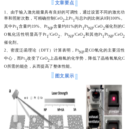
文章要点
1、由于输入激光能量具有良好的可调性，通过设置不同的激光功
率和照射次数，可精确控制CeO
上Pt
与总Pt的比例从0到100%。
2
1
其中Pt
含量约19%、Pt
含量约81%的Pt
Pt
/CeO
催化剂的C
1
NP
1
NP
2
O氧化活性明显高于Pt
/CeO
、Pt
/CeO
和其他Pt
Pt
/CeO
1
2
NP
2
1
NP
2
催化剂。
2、
密度泛函理论（DFT）计算表明，Pt
是CO氧化的主要活性
NP
中心，而Pt
改变了CeO
上晶格氧的化学势，降低了晶格氧氧化C
1
2
O所需的能垒，从而提高了整体性能。
图文展示