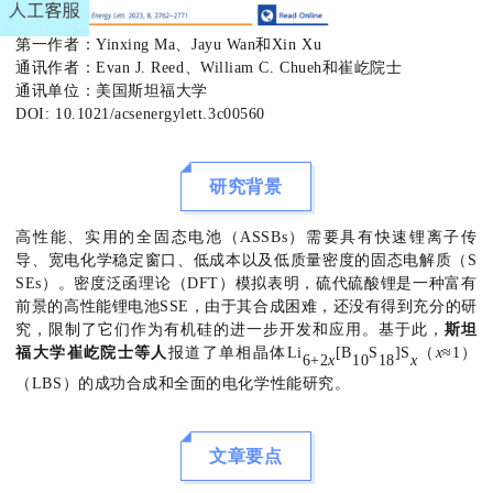
第一作者：Yinxing Ma、Jayu Wan和Xin Xu
通讯作者：Evan J. Reed、William C. Chueh和崔屹院士
通讯单位：美国斯坦福大学
DOI: 10.1021/acsenergylett.3c00560
研究背景
高性能、实用的全固态电池（ASSBs）需要具有快速锂离子传
导、宽电化学稳定窗口、低成本以及低质量密度的固态电解质（S
SEs）。密度泛函理论（DFT）模拟表明，硫代硫酸锂是一种富有
前景的高性能锂电池SSE，由于其合成困难，还没有得到充分的研
究，限制了它们作为有机硅的进一步开发和应用。基于此，
斯坦
福大学崔屹院士等人
报道了单相晶体Li
[B
S
]S
（
x
≈1）
6+2
x
10
18
x
（LBS）的成功合成和全面的电化学性能研究。
文章要点