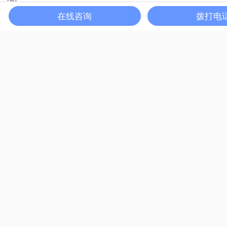
图2展示了产生冷等离子的三种常见的设备类型，它们分别是：
在线咨询
拨打电
（1）介电阻挡放电等离子体；（2）微波等离子体；（3）射频等离
子体。
图2 常见的三种冷等离子体设备
Plasma的应用
与传统的化学反应媒介相比，冷等离子体在制备/改性材料方面表现
出了独特的优势。这主要源于其两大特性：高化学活性和低热效
应。根据反应结果等离子体反应主要可以分为三类：（1）刻蚀；
（2）沉积；（3）改性。
2.
1
基于Ar-Plasma的刻蚀
基于Ar-Plasma的清洗/刻蚀功能可能是绝大部分人了解最多的。由于
Ar的化学惰性，Ar-Plasma（Ar+，Ar*，e-）主要表现为强的刻蚀效