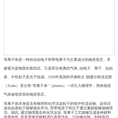
等离子体是一种由自由电子和带电离子为主要成分的物质形态，常
被视为是物质的第四态。它是部分电离的气体, 由电子、离子、自由
基、中性粒子及光子组成。1928年美国科学家欧文·朗缪尔和汤克斯
（Tonks）首次将“等离子体”（plasma）一词引入物理学，用来描述
气体放电管里的物质形态。
等离子体本身是含有物理和化学活泼粒子的电中性混合物。这些活
泼自由基粒子能够做化学功, 而带电原子和分子通过溅射能够做物理
功。因此, 通过物理轰击和化学反应, 等离子工艺能够完成各种材料
表面改性, 常常用来对材料进行表面活化、污染物去除、刻蚀等功