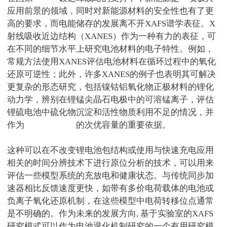
应用前景的领域，同时对新能源材料的安全性也有了更
高的要求，而电能储存的发展离不开
XAFS
谱学表征。
X
射线吸收近边结构（
XANES
）作为一种有力的表征，可
在不同的细节水平上研究电池材料的电子特性。例如，
常规方法使用
XANES
评估电池材料在循环过程中的氧化
还原可逆性；此外，许多
XANES
的例子也表明其可解决
更复杂的形态研究，包括镍钴铝氧化物正极材料的锂化
动力学，辨别在锂锰尖晶石电极中的可溶锰离子，评估
锂硫电池中硫化物沉淀和活性物质利用不足的情况，并
作为
研究锂硫电池
的次优容量的重要依据。
这种可以在不改变锂电池包结构或使用与快速充电应用
相关的时间分辨技术下进行原位分析的技术，可以用来
评估一些模型系统的充放电和健康状态。与传统同步加
速器相比反馈速度更快，如带有多价电荷载体的电池或
负离子氧化还原机制，在这些模型中电荷转移位点通常
是不明确的。作为未来的发展方向
,
基于实验室的
XAFS
研究模式可以作为电池退化机制研究的一个有用研究模