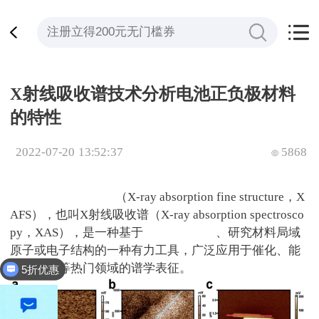
X射线吸收谱技术分析电池正负极材料
的特性
2022-07-20 13:52:37
5868
X
射线吸收精细结构
（
X-ray absorption fine structure
，
X
AFS
），也叫
X
射线吸收谱（
X-ray absorption spectrosco
py
，
XAS
），是一种基于
同步辐射光源
、研究材料局域
原子或电子结构的一种有力工具，广泛应用于催化、能
源、纳米等热门领域的谱学表征。
5折优惠