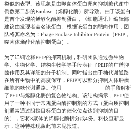
类似的表型。该现象是由噬菌体蛋白靶向抑制糖代谢中
倒数第二步的
Enolase
（烯醇化酶）所导致。由于该蛋白
是首个发现的烯醇化酶抑制蛋白，《细胞通讯》编辑部
建议由发现者命名该蛋白。根据该蛋白的靶向作用，团
队将其命名为：
Phage Enolase Inhibitor Protein
（
PEIP
，
噬菌体烯醇化酶抑制蛋白）。
为了详细诠释
PEIP
的抑菌机制，科研团队通过微生物
学、生物化学、结构生物学等手段表征了
PEIP
的广谱抑
菌作用及其详细的分子机制。同时指出由于糖代谢通路
在所有生物中的高度保守，
PEIP
可以部分抑制人体肿瘤
细胞的糖代谢通路。使用
Cryo-SEM
冷冻电镜
的手段解析
了
PEIP
与烯醇化酶的复合物结构。该结构揭示，
PEIP
使
用了一种不同于常规蛋白酶抑制剂的方式（蛋白质抑制
剂通常通过阻挡目标蛋白的催化位点达到抑制的目
的），它将
8
聚体的烯醇化酶拆分成
4
份。科技查新显
示，这种特殊现象此前未见报道。