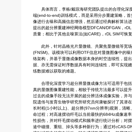
/戴琼海研究团队提出的合理化深度
具体而言，李栋
端(end-to-end)训练模式，而是采用分步重建策
像进行去噪和高频信息增强，然后通过经典解析算法进行SI
提出的超分辨重建神经网络模型DFCAN/DFGAN，r
质量；相比于其他去噪算法(如CARE)，rDL SIM
此外，针对晶格光片显微镜、共聚焦显微镜等宽场照
(FNSM)。该模块可以利用OTF信息对显微图像中
络架构，并基于显微成像数据本身的时空连续性，提出了时
据、亦无需保证时序数据具有时间连续性，即可实现媲
练数据难以获取的难题。
合理化深度学习超分辨显微成像方法可适用于包括
真的显微图像重建性能，相较于传统方法最多可以提升3
过去的成像手段无法开展的超分辨活体成像实验，并与Lipp
院遗传与发育生物学研究所研究员何康敏探讨了其潜在
长时程(1小时以上)、超分辨(97nm分辨率)观测
命过程；对高速摆动纤毛以当前最快的684Hz成像速率
性损伤，并对纤毛摆动模式和频率进行统计分析；对摆动
途中碰撞、重组、掉头等多种新行为；通过对cCAS-DN