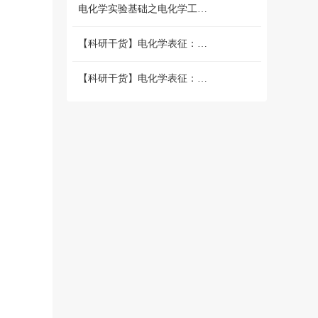
电化学实验基础之电化学工作站篇 （二）三电极和两电极体系的搭建 和测试
【科研干货】电化学表征：循环伏安法详解（上）
【科研干货】电化学表征：循环伏安法详解（下）