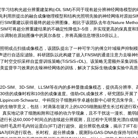
学习结构光超分辨重建架构(rDL SIM)不同于现有超分辨神经网络模型的
略，首先利用所提出的融合成像物理模型和结构光照明先验的神经网络对原始SI
M重建以获得最终的超分辨图像。相比于该团队去年在Nature Metho
DL SIM可将超分辨重建结果的不确定性降低3~5倍，并实现更高的保真度和
可恢复出调制在原始图像中的莫尔条纹，并将高频信息增强10倍以上。
明或点扫描成像模态，该团队提出了一种可学习的傅立叶域噪声抑制模
的噪声进行自适应滤除。科研团队以此构建了嵌入FNSM的通道注意力去噪神
空交织采样自监督训练策略(TiS/SiS-rDL)。该策略无需额外采集训
美监督学习效果的去噪神经网络的训练，解决了实际生物成像实验中高质
2D-SIM、3D-SIM、LLSM等在内的多种显微成像模态，提供高分辨率、
0倍的成像时程和10倍的成像速度。借助rDL成像技术，研究团队开展
incott-Schwartz、中科院分子细胞科学卓越创新中心研究员朱学良
的生物学意义，包括：对滴落在玻片上的U2OS细胞贴壁生长过程进行双
，清晰、真实地记录了细胞粘附和迁移的动力学现象，且不干扰这一漫长、脆弱
进行长达60,000个时间点的连续超分辨观测，且过程中无明显光漂白或
纤毛及纤毛内转运蛋白(IFT)进行超快、超分辨双色成像，揭示了IFT在
A与ER进行双色、长时程、超分辨成像，观测到cGAS-DNA在保持与ER