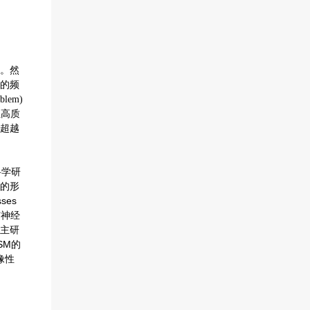
。然
的频
lem)
但高质
超越
科学研
e)的形
sses
与神经
主研
SM的
像性