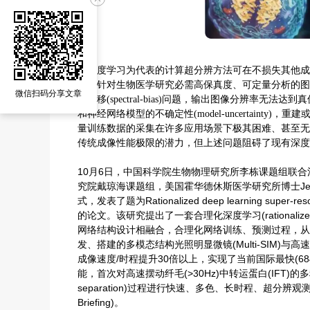
以深度学习为代表的计算超分辨方法可在不损失其他成
而，针对生物医学研究必需高保真度、可定量分析的图
微信扫码分享文章
谱频移
(spectral-bias)问题，输出图像分辨率无法达到真值
和神经网络模型的不确定性(model-uncertain
量训练数据的采集在许多应用场景下极其困难、甚至无
传统成像性能极限的潜力，但上述问题阻碍了现有深度
10月6日，中国科学院生物物理研究所李栋课题组联合
究院戴琼海课题组，美国霍华德休斯医学研究所博士Jennifer Lipp
式，发表了题为Rationalized deep learning super-resolutio
的论文。该研究提出了一套合理化深度学习(rationaliz
网络结构设计相融合，合理化网络训练、预测过程，从
发、搭建的多模态结构光照明显微镜(Multi-SIM)与高速晶格
成像速度/时程提升30倍以上，实现了当前国际最快(68
能，首次对高速摆动纤毛(>30Hz)中转运蛋白(IFT)的多种
separation)过程进行快速、多色、长时程、超分辨观测。N
Briefing)。