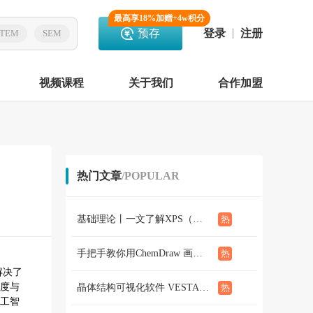
最高享18%加赠+4w积分
预存
登录
注册
TEM
SEM
视频课程
关于我们
合作加盟
热门文章
/POPULAR
基础理论丨一文了解XPS（概念、定性定量分析、分析方法、谱线结构）
手把手教你用ChemDraw 画化学结构式：基础篇
解决了
速度与
晶体结构可视化软件 VESTA使用教程（下篇）
工智