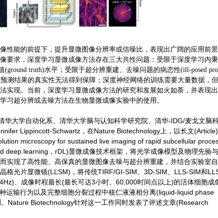
像性能的前提下，提升显微图像分辨率或信噪比，表现出广阔的应用前景
像要求，深度学习显微成像方法存在三大共性问题：受限于深度学习内秉
(ground truth)水平；受限于超分辨重建、去噪问题的病态性(ill-posed prob
ty)，重建或预测结果的真实性无法得到保障；深度神经网络的训练需要大量数据，
法实现。当前，深度学习显微成像方法的研究和发展如火如荼，并表现出
学习超分辨或去噪方法在生物显微成像实验中的使用。
清华大学自动化系、清华大学脑与认知科学研究院、清华-IDG/麦戈文脑
incott-Schwartz，在Nature Biotechnology上，以长文(Articl
n microscopy for sustained live imaging of rapid subcellular proce
ed deep learning，rDL)显微成像技术框架，将光学成像模型及物理先验
而实现了高性能、高保真的显微图像去噪与超分辨重建，并结合实验室自
光片显微镜(LLSM)，将传统TIRF/GI-SIM、3D-SIM、LLS-SIM和LL
4Hz)、成像时程最长(最长可达3小时、60,000时间点以上)的活体细胞成
运输行为以及完整细胞分裂过程中核仁液液相分离(liquid-liquid phase
ature Biotechnology针对这一工作同时发表了评述文章(Research