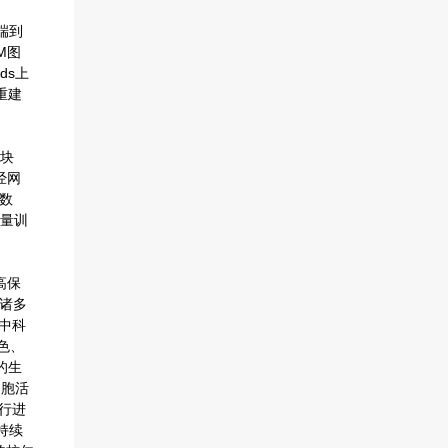
端到
M图
ds上
重建
块
经网
练数
量训
高保
了诸多
、中科
色、
的生
细胞活
行进
持续