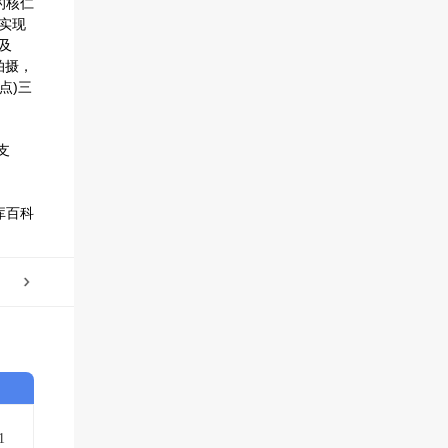
的核仁
，实现
及
拍摄，
点)三
支
库百科
1