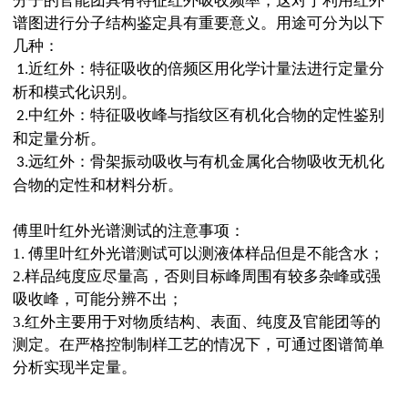
分子的官能团具有特征红外吸收频率，这对于利用红外
谱图进行分子结构鉴定具有重要意义。用途可分为以下
几种：
近红外：特征吸收的倍频区用化学计量法进行定量分
1.
析和模式化识别。
中红外：特征吸收峰与指纹区有机化合物的定性鉴别
2.
和定量分析。
远红外：骨架振动吸收与有机金属化合物吸收无机化
3.
合物的定性和材料分析。
傅里叶红外光谱测试的注意事项：
1.
傅里叶红外光谱测试可以测
液体样
品但是
不
能
含水
；
2.
样品纯度应尽量高，否则目标峰周围有较多杂峰或强
吸收峰，可能分辨不出
；
3.
红外主要用于对物质结构、表面、纯度及官能团等的
测定。在严格控制制样工艺的情况下，
可通过图谱简单
分析实现半定量
。