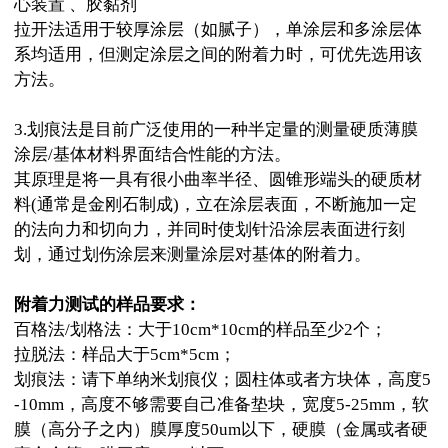
心装置
、胶黏剂
拉开法适用于较厚涂层（如腻子），单涂层和多涂层体
系均适用，但测定涂层之间的附着力时，可优先选用该
方法。
3.划痕法是目前广泛使用的一种半定量的测量硬质薄膜
涂层/基体材料界面结合性能的方法。
其原理是将一具有很小曲率半径、圆锥形端头的硬质材
料
(通常是金刚石制成)，立在涂层表面，不断施加一定
的法向力和切向力，并同时使划针沿涂层表面进行刻
划，通过划伤涂层来测量涂层对基体的附着力。
附着力测试的样品要求：
百格法
/划格法：大于10cm*10cm的样品至少2个；
拉脱法：样品大于
5cm*5cm；
划痕法：请下单纳米划痕仪；圆柱体或者方块体，高度
5
-10mm，高度不够需要自己准备垫块，宽度5-25mm，软
膜（高分子之内）膜厚度50um以下，硬膜（金属或者硬