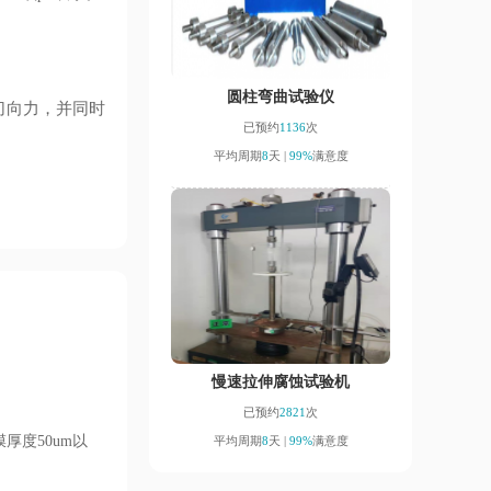
圆柱弯曲试验仪
切向力，并同时
已预约
1136
次
平均周期
8
天 |
99%
满意度
慢速拉伸腐蚀试验机
已预约
2821
次
厚度50um以
平均周期
8
天 |
99%
满意度