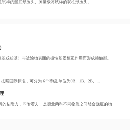
柱试样的船底形压头、测量极薄试样的双柱形压头。
）
羟基或羧基）与被涂物表面的极性基团相互作用而形成接触部...
国际标准，可分为 6个等级,单位为0B、1B、2B、...
理
料的粘附力，即附着力，是衡量两种不同物质之间结合强度的物...