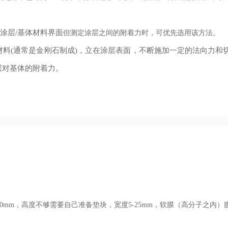
涂层/基体材料界面
但测定涂层之间的附着力时，可优先选用该方法。
料(通常是金刚石制成)，立在涂层表面，不断施加一定的法向力和
层对基体的附着力。
0mm，高度不够需要自己准备垫块，宽度5-25mm，软膜（高分子之内）膜