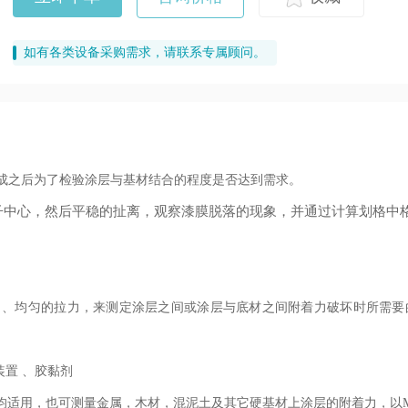
如有各类设备采购需求，请联系专属顾问。
成之后为了检验涂层与基材结合的程度是否达到需求。
子中心，然后平稳的扯离，观察漆膜脱落的现象，并通过计算划格中
、均匀的拉力，来测定涂层之间或涂层与底材之间附着力破坏时所需要的力
装置 、胶黏剂
均适用，也
可
测量金属，木材，混泥土及其它硬基材上涂层的附着力，以MP