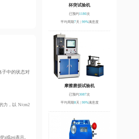
杯突试验机
已预约
1180
次
平均周期
7
天 |
99%
满意度
格子中的状态对
摩擦磨损试验机
已预约
3087
次
平均周期
8
天 |
99%
满意度
，以 N/cm2
a或psi表示。