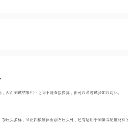
？
同，因而测试结果相互之间不能直接换算，但可以通过试验加以对比。
；③压头多样，除正四棱锥体金刚石压头外，还有适用于测量高硬度材料