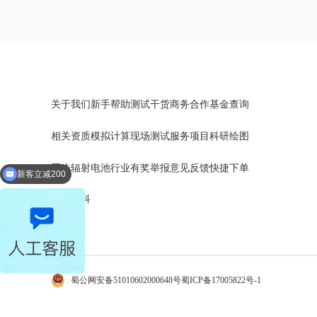
关于我们
新手帮助
测试干货
商务合作
基金查询
相关资质
模拟计算
现场测试
服务项目
科研绘图
同步辐射
电池行业
有奖举报
意见反馈
快捷下单
新客立减200
文库百科
蜀公网安备51010602000648号
蜀ICP备17005822号-1