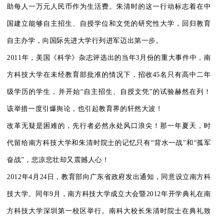
助每人一万元人民币作为生活费。朱清时的这一行动标志着在中
国建立能够自主招生、自授学位和文凭的研究性大学，回归教育
自主办学，向国际先进大学行列进军迈出第一步。
2011年，美国《科学》杂志评选出的当年3月份的重大事件中，南
方科技大学在未经教育部批准的情况下，招收45名只有高中二年
级学历的学生，并开始“自主招生、自授文凭”的试验赫然在列！
该举措一度引爆舆论，也引起教育界的轩然大波！
改革无疑是困难的，先行者必然永处风口浪尖！那一年夏天，时
代留给南方科技大学和朱清时院士的记忆只有“背水一战”和“孤军
奋战”，悲凉悲壮却又震撼人心！
2012年4月24日，教育部向广东省政府发出通知，同意设立南方科
技大学。同年9月，南方科技大学成立大会暨2012年开学典礼在南
方科技大学深圳第一校区举行。南科大校长朱清时院士在典礼致