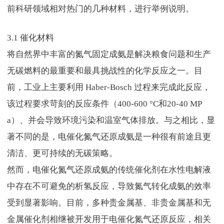
前科研领域相对热门的几种材料，进行举例说明。
3.1 催化材料
将自然界中丰富的氮气固定成氨是解决粮食问题和生产
无碳燃料的最重要和最具挑战性的化学反应之一。目
前，工业上主要利用 Haber-Bosch 过程来完成此反应，
该过程要求苛刻的反应条件（400-600 °C和20-40 MP
a）、并会导致环境污染和温室气体排放。与之相比，显
著不同的是，电催化氮气还原成氨是一种很有前途且更
清洁、更可持续的无碳策略。
然而，电催化氮气还原成氨的传统催化剂在水性电解液
中存在不可避免的析氢反应，导致氮气转化成氨的效率
受到显著影响。目前，多种贵金属基、非贵金属基和无
金属催化剂相继被开发用于电催化氮气还原反应，相关