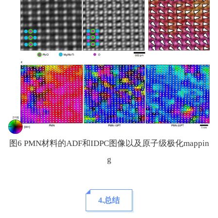
图6 PMN材料的ADF和IDPC图像以及原子级极化mappin
g
4.总结