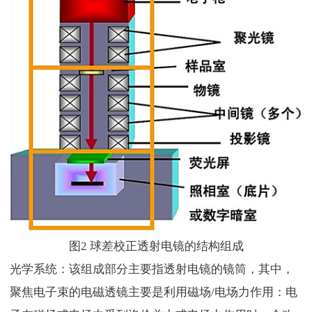
图2 球差校正透射电镜的结构组成
光学系统：该组成部分主要指透射电镜的镜筒，其中，
聚焦电子束的电磁透镜主要是利用磁场/电场力作用：电