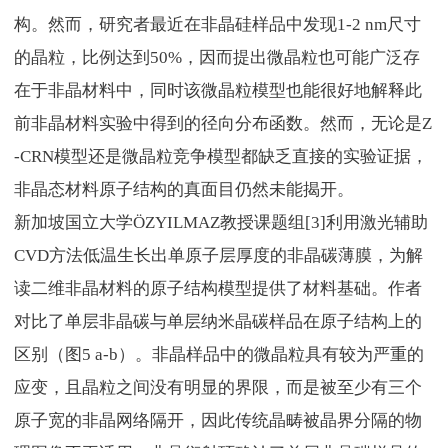
构。然而，研究者最近在非晶硅样品中发现1-2 nm尺寸
的晶粒，比例达到50%，因而提出微晶粒也可能广泛存
在于非晶材料中，同时该微晶粒模型也能很好地解释此
前非晶材料实验中得到的径向分布函数。然而，无论是Z
-CRN模型还是微晶粒竞争模型都缺乏直接的实验证据，
非晶态材料原子结构的真面目仍然未能揭开。
新加坡国立大学ÖZYILMAZ教授课题组[3]利用激光辅助
CVD方法低温生长出单原子层厚度的非晶碳薄膜，为解
读二维非晶材料的原子结构模型提供了材料基础。作者
对比了单层非晶碳与单层纳米晶碳样品在原子结构上的
区别（图5 a-b）。非晶样品中的微晶粒具有较为严重的
应变，且晶粒之间没有明显的界限，而是被至少有三个
原子宽的非晶网络隔开，因此传统晶畴被晶界分隔的物