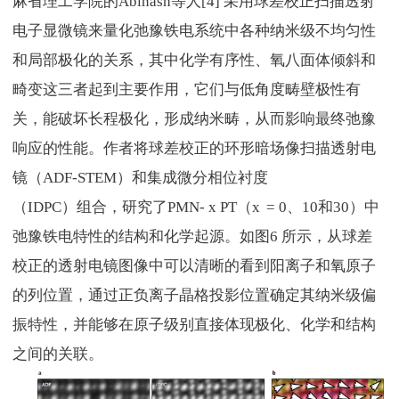
麻省理工学院的Abinash等人[4] 采用球差校正扫描透射
电子显微镜来量化弛豫铁电系统中各种纳米级不均匀性
和局部极化的关系，其中化学有序性、氧八面体倾斜和
畸变这三者起到主要作用，它们与低角度畴壁极性有
关，能破坏长程极化，形成纳米畴，从而影响最终弛豫
响应的性能。作者将球差校正的环形暗场像扫描透射电
镜（ADF-STEM）和集成微分相位衬度
（IDPC）组合，研究了PMN- x PT（x = 0、10和30）中
弛豫铁电特性的结构和化学起源。如图6 所示，从球差
校正的透射电镜图像中可以清晰的看到阳离子和氧原子
的列位置，通过正负离子晶格投影位置确定其纳米级偏
振特性，并能够在原子级别直接体现极化、化学和结构
之间的关联。