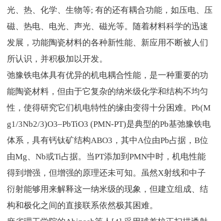
光、热、化学、生物等; 有的还有耦合功能，如压电、压
磁、热电、电光、声光、磁光等。随着材料科学的迅速
发展，功能陶瓷材料的各种新性能、新应用不断被人们
所认识，并积极加以开发。
弛豫铁电体具有优异的机电耦合性能，是一种重要的功
能陶瓷材料，但由于它复杂的纳米级化学和结构不均匀
性，使得研究它们机电特性的缘由变得十分困难。Pb(M
g1/3Nb2/3)O3–PbTiO3 (PMN-PT)是典型的Pb基弛豫铁电
体系，具有钙钛矿结构ABO3，其中A位由Pb占据，B位
由Mg、Nb或Ti占据。当PT添加到PMN中时，机电性能
得到增强，但增强的原理还未可知。虽然X射线和中子
衍射能够用来解释这一纳米级的现象，但建立组成、结
构和极化之间的直接联系依然极其困难。