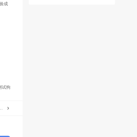
验成
测试狗
吸附能计算的基本原理及应用领域分析