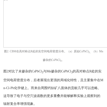
图2. CBM在高对称点R处的实空间电荷密度分布。（a）原始CsPbCl
（b）Mn
3。
掺杂的CsPbCl
。
3
图2对比了未掺杂的CsPbCl
与Mn掺杂的CsPbCl
的高对称点R处的实
3
3
空间电荷密度分布，后者展现出更强的局域化特性，且主要集中在M
n-Cl-Pb化学键上。而来自周围钙钛矿八面体的贡献几乎可以忽略。
这导致了电子与空穴波函数的更多重叠并能够解释实验上观察到的
辐射复合率增强现象。