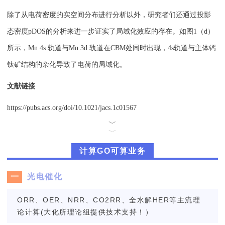
除了从电荷密度的实空间分布进行分析以外，研究者们还通过投影
态密度pDOS的分析来进一步证实了局域化效应的存在。如图1（d）
所示，Mn 4s 轨道与Mn 3d 轨道在CBM处同时出现，4s轨道与主体钙
钛矿结构的杂化导致了电荷的局域化。
文献链接
https://pubs.acs.org/doi/10.1021/jacs.1c01567
﹀
﹀
计算GO可算业务
一
光电催化
ORR、OER、NRR、CO2RR、全水解HER等主流理
论计算(大化所理论组提供技术支持！）