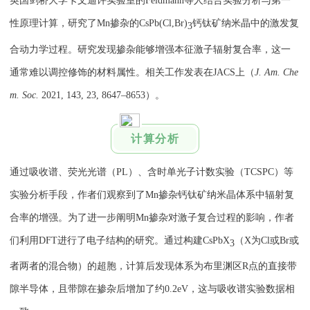
英国剑桥大学卡文迪许实验室的Feldmann等人结合实验分析与第一
性原理计算，研究了Mn掺杂的CsPb(Cl,Br)
钙钛矿纳米晶中的激发复
3
合动力学过程。研究发现掺杂能够增强本征激子辐射复合率，这一
通常难以调控修饰的材料属性。相关工作发表在JACS上（
J. Am. Che
m. Soc.
2021, 143, 23, 8647–8653）。
计算分析
通过吸收谱、荧光光谱（PL）、含时单光子计数实验（TCSPC）等
实验分析手段，作者们观察到了Mn掺杂钙钛矿纳米晶体系中辐射复
合率的增强。为了进一步阐明Mn掺杂对激子复合过程的影响，作者
们利用DFT进行了电子结构的研究。通过构建CsPbX
（X为Cl或Br或
3
者两者的混合物）的超胞，计算后发现体系为布里渊区R点的直接带
隙半导体，且带隙在掺杂后增加了约0.2eV，这与吸收谱实验数据相