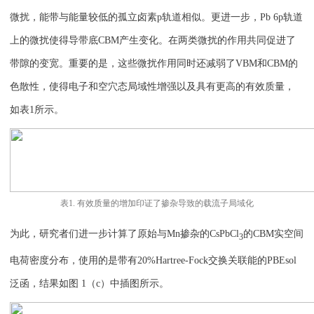
微扰，能带与能量较低的孤立卤素p轨道相似。更进一步，Pb 6p轨道
上的微扰使得导带底CBM产生变化。在两类微扰的作用共同促进了
带隙的变宽。重要的是，这些微扰作用同时还减弱了VBM和CBM的
色散性，使得电子和空穴态局域性增强以及具有更高的有效质量，
如表1所示。
表1. 有效质量的增加印证了掺杂导致的载流子局域化
为此，研究者们进一步计算了原始与Mn掺杂的CsPbCl
的CBM实空间
3
电荷密度分布，使用的是带有20%Hartree-Fock交换关联能的PBEsol
泛函，结果如图 1（c）中插图所示。