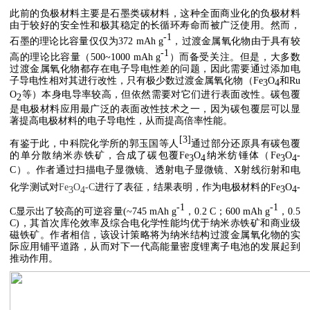
此前的负极材料主要是石墨类碳材料，这种全面商业化的负极材料
由于较好的安全性和极其稳定的长循环寿命而被广泛使用。然而，
-1
石墨的理论比容量仅仅为372 mAh g
，过渡金属氧化物由于具有较
-1
高的理论比容量（500~1000 mAh g
）而备受关注。但是，大多数
过渡金属氧化物都存在电子导电性差的问题，因此需要通过添加电
子导电性相对其进行改性，只有极少数过渡金属氧化物（Fe
O
和Ru
3
4
O
等）本身电导率较高，但依然需要对它们进行表面改性。碳包覆
2
是电极材料应用最广泛的表面改性技术之一，因为碳包覆层可以显
著提高电极材料的电子导电性，从而提高倍率性能。
[3]
有鉴于此，中科院化学所的郭玉国等人
通过部分还原具有碳包覆
的单分散纳米赤铁矿，合成了碳包覆Fe
O
纳米纺锤体（Fe
O
-
3
4
3
4
C）。作者通过扫描电子显微镜、透射电子显微镜、X射线衍射和电
化学测试对
Fe
O
-C
进行了表征，结果表明，作为电极材料的Fe
O
-
3
4
3
4
-1
-1
C显示出了较高的可逆容量(~745 mAh g
，0.2 C；600 mAh g
，0.5
C)，其首次库伦效率及综合电化学性能均优于纳米赤铁矿和商业级
磁铁矿。作者相信，该设计策略将为纳米结构过渡金属氧化物的实
际应用铺平道路，从而对下一代高能量密度锂离子电池的发展起到
推动作用。