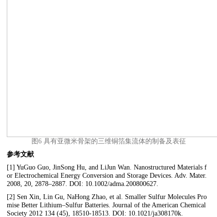
图6 具有亚微米骨架的三维铜箔集流体的制备及表征
参考文献
[1] YuGuo Guo, JinSong Hu, and LiJun Wan. Nanostructured Materials f
or Electrochemical Energy Conversion and Storage Devices. Adv. Mater.
2008, 20, 2878–2887. DOI: 10.1002/adma.200800627.
[2] Sen Xin, Lin Gu, NaHong Zhao, et al. Smaller Sulfur Molecules Pro
mise Better Lithium–Sulfur Batteries. Journal of the American Chemical
Society 2012 134 (45), 18510-18513. DOI: 10.1021/ja308170k.