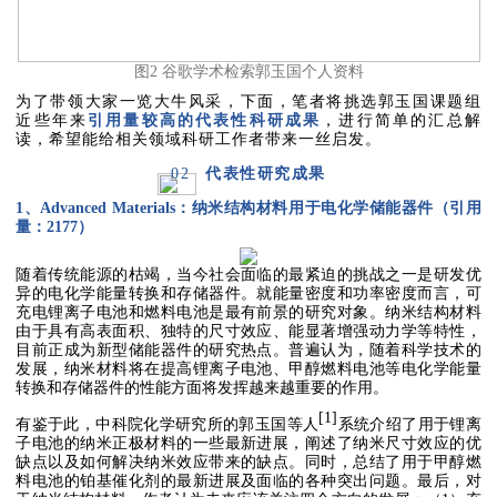
图2 谷歌学术检索郭玉国个人资料
为了带领大家一览大牛风采，下面，笔者将挑选郭玉国课题组
近些年来
引用量较高的代表性科研成果
，进行简单的汇总解
读，希望能给相关领域科研工作者带来一丝启发。
02
代表性研究成果
1、Advanced Materials
：纳米结构材料用于电化学储能器件（引用
量：
2177
）
随着传统能源的枯竭，当今社会面临的最紧迫的挑战之一是研发优
异的电化学能量转换和存储器件。就能量密度和功率密度而言，可
充电锂离子电池和燃料电池是最有前景的研究对象。纳米结构材料
由于具有高表面积、独特的尺寸效应、能显著增强动力学等特性，
目前正成为新型储能器件的研究热点。普遍认为，随着科学技术的
发展，纳米材料将在提高锂离子电池、甲醇燃料电池等电化学能量
转换和存储器件的性能方面将发挥越来越重要的作用。
[1]
有鉴于此，中科院化学研究所的郭玉国等人
系统介绍了用于锂离
子电池的纳米正极材料的一些最新进展，阐述了纳米尺寸效应的优
缺点以及如何解决纳米效应带来的缺点。同时，总结了用于甲醇燃
料电池的铂基催化剂的最新进展及面临的各种突出问题。最后，对