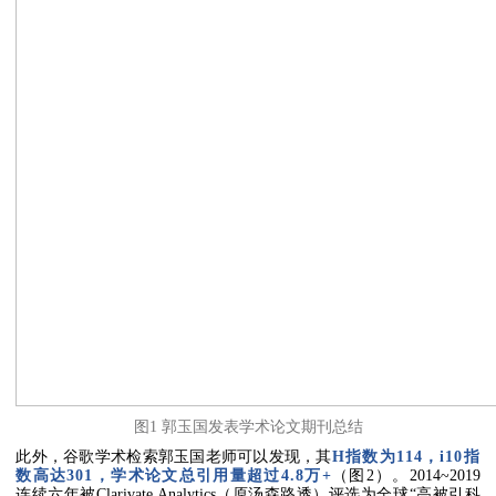
图1 郭玉国发表学术论文期刊总结
此外，谷歌学术检索郭玉国老师可以发现，其
H
指数为
114
，
i10
指
数高达
301
，学术论文总引用量超过
4.8
万
+
（图2）。
2014~2019
连续六年被Clarivate Analytics（原汤森路透）评选为全球“高被引科