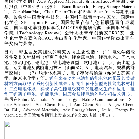
美国化学会期刊ACS Applied Materials & Interfaces副主编，先
后担任
《中国科学：化学》、Nano Research、Energy Storage Materia
ls、ChemNanoMat、ChemElectroChem和Solid State Ionics等期刊编
委
。曾荣获中国青年科技奖、中国科学院青年科学家奖、国际电
化学会
ISE Tajima Prize、国际能量存储与创新联盟青年成就
奖、国际电化学能源科学院IAOEES卓越研究奖、美国麻省理工
学院《Technology Review》全球杰出青年创新家TR35奖、亚
洲化学学会联合会FACS杰出青年化学家、中国科学院杰出青年
等奖励与荣誉。
目前，郭玉国及其团队的研究方向主要包括：（1）
电化学储能
器件及其关键材料（锂离子电池、锂金属电池、锂硫电池、固态电
池、液流电池、钠电池、镁电池等新型二次电池）；（2）高比能电
池、动力电池及储能电池技术（面向5G、AI、电动汽车、规模储能
等应用）；（3）纳米体系离子、电子存储与输运（纳米固态离子
学、纳米电化学）等。
近年来在动力电池和储能电池体系及其关键
材料方面取得了系列创新性成果，研制出多种新型高性能电极材料
和二次电池体系，实现了高性能电极材料的规模化生产和应用，推
动了锂离子电池、锂硫电池、固态金属锂电池的科学和技术进步。
先后在Nature Materials、Nature Energy、Nature Communications、Sci
ence Advanced、Acc. Chem. Res.、J. Am. Chem. Soc.、Angew. Chem.
Int. Ed.、Advanced Materials、Adv. Energy Mater.、Joule、Energy En
viron. Sci.等国际知名期刊上发表SCI论文280多篇（图1）。