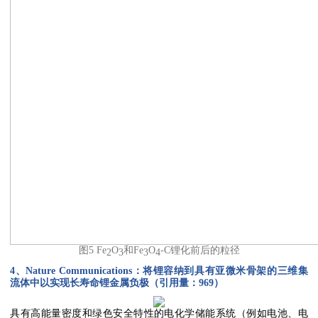
图5 Fe
O
和Fe
O
-C锂化前后的粒径
2
3
3
4
4、Nature Communications
：将锂容纳到具有亚微米骨架的三维集
流体中以实现长寿命锂金属负极（引用量：
969
）
具有高能量密度和绿色安全特性的电化学储能系统（例如电池、电