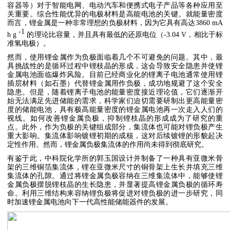
容器等）对于智能电网、电动汽车和便携式电子产品等各种应用至
关重要。综合性能优异的电极材料是高能电池的关键。就能量密度
而言，锂金属是一种非常理想的负极材料，因为它具有高达3860 mA
-1
h g
的理论比容量，并且具有最低的还原电位（-3.04 V，相比于标
准氢电极）。
然而，使用锂金属作为负极面临着几个不可避免的问题。其中，最
具挑战性的是循环过程中锂枝晶的形成，这会导致安全隐患并使锂
金属电池面临爆炸风险。目前已经商业化的锂离子电池通常使用锂
插层材料（如石墨）代替锂金属用作负极，成功地规避了这个安全
隐患。但是，随着锂离子电池的能量密度接近理论值，它们逐渐开
始无法满足先进储能的需求，科学家们迫切需要研制出更高能量密
度的储能电池，具有极高能量密度的锂金属电池再一次走入人们的
视线。如何改善锂金属负极，抑制锂枝晶的形成成为了研究的重
点。此外，作为负极的关键组成部分，集流体也可能对锂负极产生
重大影响。集流体影响镀锂初期的成核，这对后续镀锂的形貌起决
定性作用。然而，锂金属负极集流体的作用尚未得到彻底研究。
有鉴于此，中科院化学所的郭玉国设计并制备了一种具有亚微米骨
架的三维铜箔集流体，锂在亚微米尺寸的铜骨架上生长并填充三维
集流体的孔隙。通过将锂金属负极容纳在三维集流体中，能够使锂
金属负极摆脱锂枝晶的生长隐患，并显著提高锂金属负极的循环寿
命。利用三维结构来容纳锂负极将促进对锂负极的进一步研究，同
时加速锂金属电池向下一代高性能储能器件的发展。