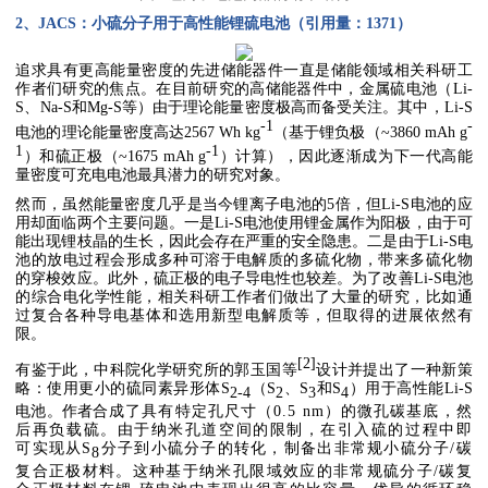
2、JACS
：小硫分子用于高性能锂硫电池（引用量：
1371
）
追求具有更高能量密度的先进储能器件一直是储能领域相关科研工
作者们研究的焦点。在目前研究的高储能器件中，金属硫电池（Li-
S、Na-S和Mg-S等）由于理论能量密度极高而备受关注。其中，Li-S
-1
-
电池的理论能量密度高达2567 Wh kg
（基于锂负极（~3860 mAh g
1
-1
）和硫正极（~1675 mAh g
）计算），因此逐渐成为下一代高能
量密度可充电电池最具潜力的研究对象。
然而，虽然能量密度几乎是当今锂离子电池的5倍，但Li-S电池的应
用却面临两个主要问题。一是Li-S电池使用锂金属作为阳极，由于可
能出现锂枝晶的生长，因此会存在严重的安全隐患。二是由于Li-S电
池的放电过程会形成多种可溶于电解质的多硫化物，带来多硫化物
的穿梭效应。此外，硫正极的电子导电性也较差。为了改善Li-S电池
的综合电化学性能，相关科研工作者们做出了大量的研究，比如通
过复合各种导电基体和选用新型电解质等，但取得的进展依然有
限。
[2]
有鉴于此，中科院化学研究所的郭玉国等
设计并提出了一种新策
略：使用更小的硫同素异形体S
（S
、S
和S
）用于高性能Li-S
2-4
2
3
4
电池。作者
合成了具有特定孔尺寸（0.5 nm）的微孔碳基底，然
后再负载硫。由于纳米孔道空间的限制，在引入硫的过程中即
可实现从S
分子到小硫分子的转化，制备出非常规小硫分子/碳
8
复合正极材料。这种基于纳米孔限域效应的非常规硫分子/碳复