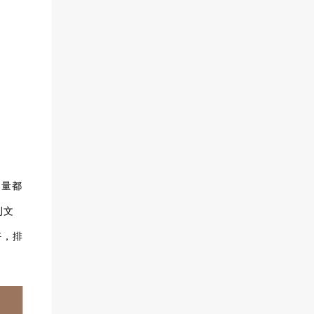
文量都
刊文
好，排