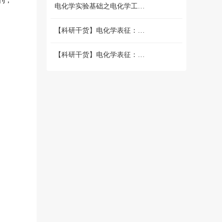
期刊，
电化学实验基础之电化学工作站篇 （二）三电极和两电极体系的搭建 和测试
【科研干货】电化学表征：循环伏安法详解（上）
【科研干货】电化学表征：循环伏安法详解（下）