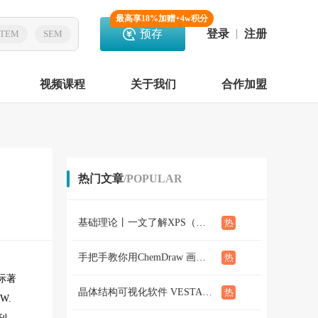
最高享18%加赠+4w积分
预存
登录
注册
TEM
SEM
视频课程
关于我们
合作加盟
热门文章
/POPULAR
基础理论丨一文了解XPS（概念、定性定量分析、分析方法、谱线结构）
手把手教你用ChemDraw 画化学结构式：基础篇
际著
晶体结构可视化软件 VESTA使用教程（下篇）
W.