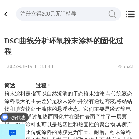
DSC曲线分析环氧粉末涂料的固化过
程
2022-08-19 11:33:43
5523
简述
DSC测试
过程：
粉末涂料是指可以
自然流淌的干态粉末油漆
,与传统液态
涂料最大的主要差异是粉末涂料并没有通过溶液,将黏结
物和填充物处于液体的悬浮状态。它们主要是经过静电
作用吸附,通过加热而固化并在部件表面产生了一层薄
5折优惠
膜。粉末涂料也可以是热塑性和热固性的聚合物,其所产
生的薄膜比传统涂料的薄膜更为牢固、耐磨。粉末涂料