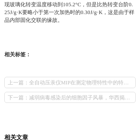
现玻璃化转变温度移动到105.2°C，但是比热转变台阶0.
25J/g·K要略小于第一次加热时的0.30J/g·K，这是由于样
品内部固化交联的缘故。
测试狗
相关标签：
上一篇：全自动压汞仪MIP在测定物理特性中的特点及制样要求
下一篇：减弱病毒感染后的细胞因子风暴，华西揭示SARS-CoV-2新发现
相关文章