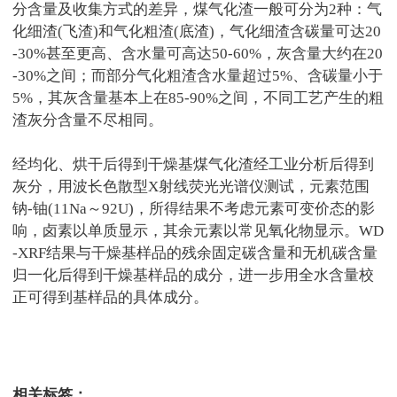
分含量及收集方式的差异，煤气化渣一般可分为
2
种：气
化细渣
(
飞渣
)
和气化粗渣
(
底渣
)
，气化细渣含碳量可达
20
-30%
甚至更高、含水量可高达
50-60%
，灰含量大约在
20
-30%
之间；而部分气化粗渣含水量超过
5%
、含碳量小于
5%
，其灰含量基本上在
85-90%
之间，不同工艺产生的粗
渣灰分含量不尽相同。
经均化、烘干后得到干燥基煤气化渣经工业分析后得到
灰分，用波长色散型
X
射线荧光光谱仪测试，元素范围
钠
-
铀
(11Na
～
92U)
，所得结果不考虑元素可变价态的影
响，卤素以单质显示，其余元素以常见氧化物显示。
WD
-XRF
结果与干燥基样品的残余固定碳含量和无机碳含量
归一化后得到干燥基样品的成分，进一步用全水含量校
正可得到基样品的具体成分。
测试狗文库百科
相关标签：