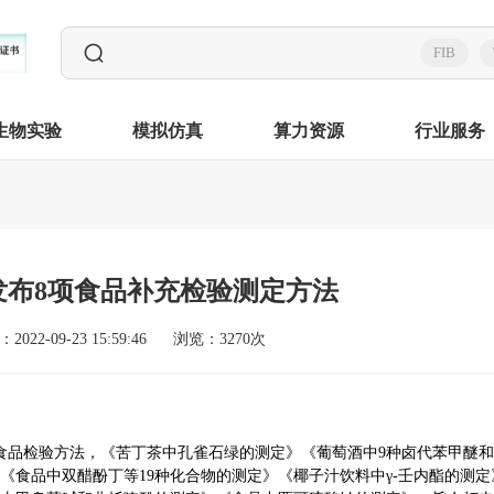
FIB
生物实验
模拟仿真
算力资源
行业服务
发布8项食品补充检验测定方法
2022-09-23 15:59:46
浏览：3270次
食品检验
方法，《苦丁茶中孔雀石绿的测定》《葡萄酒中
9
种卤代苯甲醚和
《食品中双醋酚丁等
19
种化合物的测定》《椰子汁饮料中
γ-
壬内酯的测定