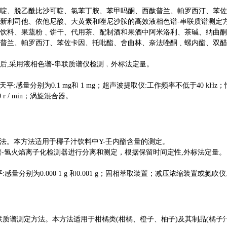
啶、脱乙酰比沙可啶、氯苯丁胺、苯甲吗酮、西酞普兰、帕罗西汀、苯佐
新利司他、依他尼酸、大黄素和唑尼沙胺的高效液相色谱
-
串联质谱测定
饮料、果蔬粉﹑饼干、代用茶、配制酒和果酒中阿米洛利、茶碱、纳曲酮
普兰、帕罗西汀、苯佐卡因、托吡酯、舍曲林、奈法唑酮﹑螺内酯、双醋
后
,
采用液相色谱
-
串联质谱仪检测﹐外标法定量。
天平
:
感量分别为
0.1 mg
和
1 mg
；超声波提取仪
:
工作频率不低于
40 kHz
；
 r / min
；涡旋混合器。
法。本方法适用于椰子汁饮料中
Y-
壬内酯含量的测定。
谱
-
氢火焰离子化检测器进行分离和测定，根据保留时间定性
,
外标法定量。
平
:
感量分别为
0.000 1 g
和
0.001 g
；固相萃取装置；减压浓缩装置或氮吹仪
联质谱测定方法。本方法适用于柑橘类
(
柑橘、橙子、柚子
)
及其制品
(
橘子