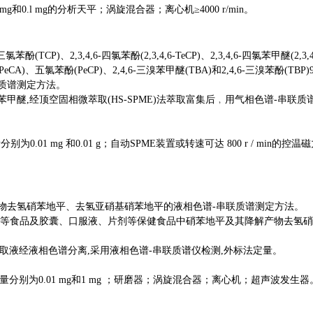
 mg
和
0.l mg
的分析天平；涡旋混合器；离心机
≥4000 r/min
。
三氯苯酚
(TCP)
、
2,3,4,6-
四氯苯酚
(2,3,4,6-TeCP)
、
2,3,4,6-
四氯苯甲醚
(2,3,
(PeCA)
、五氯苯酚
(PeCP)
、
2,4,6-
三溴苯甲醚
(TBA)
和
2,4,6-
三溴苯酚
(TBP)
质谱测定方法。
苯甲醚
,
经顶空固相微萃取
(HS-SPME)
法萃取富集后﹐用气相色谱
-
串联质
量分别为
0.01 mg
和
0.01 g
；自动
SPME
装置或转速可达
800 r / min
的控温磁
物去氢硝苯地平、去氢亚硝基硝苯地平的
液相色谱
-
串联质谱测定
方法。
等食品及胶囊、口服液、片剂等保健食品中硝苯地平及其降解产物去氢硝
取液经液相色谱分离
,
采用液相色谱
-
串联质谱仪检测
,
外标法定量。
量分别为
0.01 mg
和
1 mg
；研磨器；涡旋混合器；离心机；超声波发生器