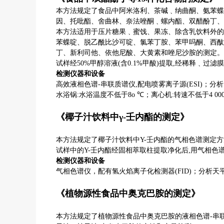
本方法规定了食品中阿米洛利、茶碱﹑纳曲酮、氨苯蝶
因、托吡酯、舍曲林、奈法唑酮﹑螺内酯、双醋酚丁、
本方法适用于压片糖果﹑蜜饯、果冻、除含乳饮料外的
苯蝶啶、脱乙酰比沙可啶、氯苯丁胺、苯甲吗酮、西酞
丁、新利司他、依他尼酸、大黄素和唑尼沙胺的测定。
试样经
50%
甲醇溶液
(
含
0.1%
甲酸
)
提取
,
经稀释﹑过滤膜
检测仪器和设备
高效液相色谱
-
串联质谱仪
,
配电喷雾离子源
(ESI)
；分析
水浴锅
:
水浴温度不低于
8o ℃
；离心机
:
转速不低于
4 000
《椰子汁饮料中
γ-
壬内酯的测定》
本方法规定了椰子汁饮料中
Y-
壬内酯的气相色谱测定方
试样中的
Y-
壬内酯经固相萃取柱提取净化后
,
用气相色
检测仪器和设备
气相色谱仪，配有氢火焰离子化检测器
(FID)
；分析天
《植物源性食品中奥克巴胺的测定》
本方法规定了植物源性食品中奥克巴胺的液相色谱
-
串