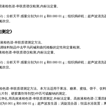
用液相色谐
-
串联质谱仪检测
,
内标法定量。
SI)
；分析天平
:
感量分别为
0.01 g
和
0.000 01 g
；组织捣碎机；超声波清洗
氮吹仪。
的测定》
液相色谐
-
串联质谱测定方法。
调味料制品中去甲乌药碱和曲托喹酚的定性和定量检测。
液相色谱
-
串联质谱仪检测
,
内标法定量。
SI)
；分析天平
:
感量分别为
0.01 g
和
0.000 01 g
；组织捣碎机；超声波清洗
氮吹仪。
相色谱
-
串联质谱
测定方法。本方法适用于果冻、糖果、蜜饯、饼干、饮
及片剂﹑硬胶囊剂等剂型
)
中匹可硫酸钠的测定。
碳净化
,
用高效液相色谱
-
串联质谱测定
,
外标法定量。高效液相色谱
-
三重四
别为
0.001 g
和
0.000 01 g
；超声波发生器；涡旋混合器；恒温水浴装置；