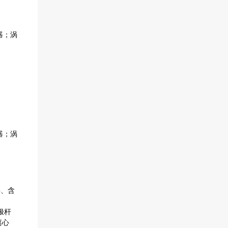
器；涡
器；涡
料、含
极杆
离心