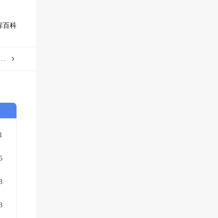
库百科
洋理工楼教授，77篇Angew和59篇AM，“非顶刊不发”？
1
6
8
3