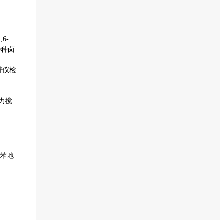
4,6-
9
种卤
谱仪检
力搅
苯地
。