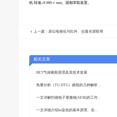
机
:
转速
≥8 000 r/ min
。固相萃取装置。
上一篇：原位电催化与红外、拉曼光谱联用
相关文章
BET气体吸附原理及其技术发展
热重分析（TG-DTG）曲线的几种解析方法
一文详解扫描电子显微镜(SEM)的工作原理及应用技术
一文详细介绍he染色的基本原理、实验步骤及注意事项