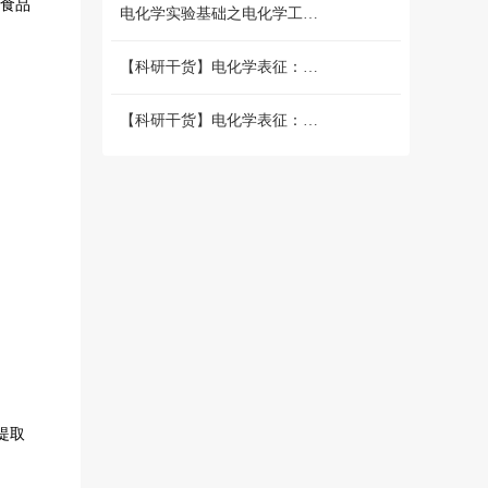
食品
电化学实验基础之电化学工作站篇 （二）三电极和两电极体系的搭建 和测试
【科研干货】电化学表征：循环伏安法详解（上）
【科研干货】电化学表征：循环伏安法详解（下）
提取