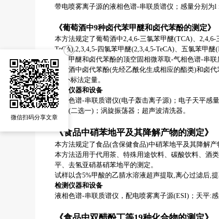
带电喷雾离子源的液相色谱
-
串联质谱仪；感量分别为
l
《葡萄酒中
9
种卤代苯甲醚和卤代苯酚的测定》
本方法规定了葡萄酒中
2,4,6-
三氯苯甲醚
(TCA)
、
2,4,6-
TeCA),2,3,4,5-
四氯苯甲醚
(2,3,4,5-TeCA)
、五氯苯甲醚
代苯甲醚和卤代苯酚的顶空固相微萃取
-
气相色谱
-
串联
葡萄酒中卤代苯酚
(
先经乙酰化生成相应的酯类
)
和卤代
测
,
外标法定量。
检测仪器和设备
气相色谱
-
串联质谱仪
(
电子轰击离子源
)
；电子天平感
拌器
(
二选一
)
；涡旋振荡器；超声波清洗器。
微信扫码分享文章
《食品中硝苯地平及其降解产物的测定》
本方法规定了食品
(
含保健食品
)
中硝苯地平及其降解产
本方法适用于代用茶、特殊用途饮料、碳酸饮料、酒类
平、去氢亚硝基硝苯地平的测定。
试样以含
5%
甲酸的乙腈水溶液超声提取
,
离心过滤后
,
提
检测仪器和设备
液相色谱
-
串联质谱仪，配电喷雾离子源
(ESI)
；天平
:
感
《食品中双醋酚丁等
19
种化合物的测定》