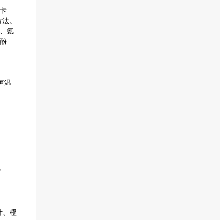
卡
方法。
、氨
酚
恒温
。
汁、橙