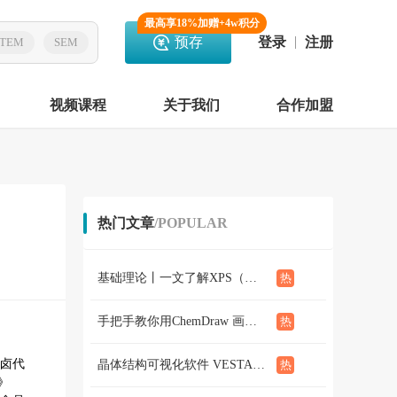
最高享18%加赠+4w积分
预存
登录
注册
TEM
SEM
视频课程
关于我们
合作加盟
热门文章
/POPULAR
基础理论丨一文了解XPS（概念、定性定量分析、分析方法、谱线结构）
手把手教你用ChemDraw 画化学结构式：基础篇
卤代
晶体结构可视化软件 VESTA使用教程（下篇）
》