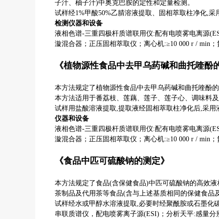
子汁、柚子汁
)
中奥克巴胺的定性和定量检测。
试样经
1%
甲酸
50%
乙腈溶液提取、固相萃取柱净化
,
采
检测仪器和设备
液相色谱
-
三重四极杆质谱联用仪
:
配有电喷雾电离源
(E
漩混合器；正压固相萃取仪；离心机
:≥10 000 r / min
；
《植物源性食品中去甲乌药碱和曲托喹酚
本方法规定了植物源性食品中去甲乌药碱和曲托喹酚的
本方法适用于番荔枝、莲藕、莲子、莲子心、调味料及
试样用盐酸溶液提取
,
提取液经固相萃取柱净化后
,
采用
仪器和设备
液相色谱
-
三重四极杆质谱联用仪
:
配有电喷雾电离源
(E
漩混合器；正压固相萃取仪；离心机
:≥10 000 r / min
；
《食品中匹可硫酸钠的测定》
本方法规定了食品
(
含保健食品
)
中匹可硫酸钠的
高效液
茶制品及代用茶等食品
(
含与上述基质相同的保健食品
试样经水或甲醇水溶液提取
,
必要时经聚酰胺或石墨化
串联质谱仪，配电喷雾离子源
(ESI)
；分析天平
:
感量分