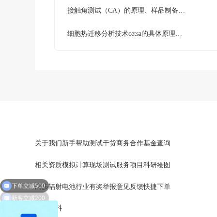
接触角测试（CA）的原理、样品制备要求及实际应用
‌细胞热迁移分析技术cetsa的具体原理和实验流程
关于我们
新手帮助
测试干货
商务合作
基金查询
相关资质
模拟计算
现场测试
服务项目
科研绘图
下单立减500
同步辐射
电池行业
有奖举报
意见反馈
快捷下单
新客立减200
文库百科