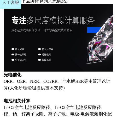
测试狗旗下品牌计算狗为您解惑。
光电催化
ORR
、
OER
、
NRR
、
CO2RR
、全水解
HER
等主流理论计
算
(
大化所理论组提供技术支持）
电池相关计算
Li-O2
空气电池反应路径、
Li-O2
空气电池反应路径、
锂、钠、锌离子吸附、离子扩散、电极
-
电解液溶剂化配