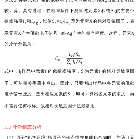
该法是将各元素产生的俄歇电子信号均换算为纯Ag当量来进行比
较计算。具有过程：在相同条件下测量纯元素X和纯Ag的主要俄
歇峰强度l
和I
，比值S
=l
/l
即为元素X的相对灵敏因子，表
x
Ag
x
x
Ag
示元素X产生俄歇电子信号与纯Ag产生的相当程度。这样，元素X
的原子分数为：
式中，I
样品中元素i 的俄歇峰强度，S
为元素i 的相对灵敏度因
i
i
子，可从相关手册中查出。因此，只要测出样品中各元素的俄歇
电子信号强度，查出相应元素的S
，即可计算出各元素的浓度，而
i
不需要任何标样。故相对灵敏度因子法最常用。
3.3 化学组态分析
（1）原子“化学环境”指原子的价态或在形成化合物时，与该（元