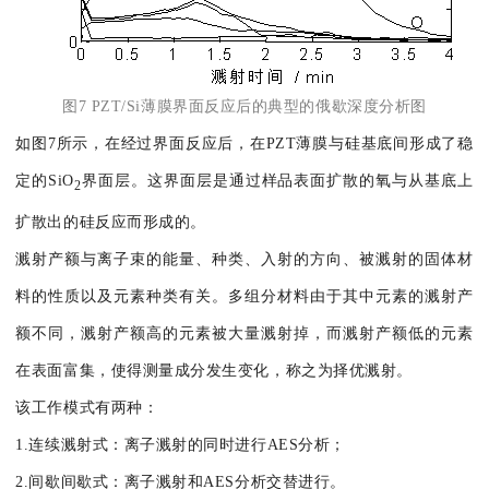
图7 PZT/Si薄膜界面反应后的典型的俄歇深度分析图
如图7所示，在经过界面反应后，在PZT薄膜与硅基底间形成了稳
定的SiO
界面层。这界面层是通过样品表面扩散的氧与从基底上
2
扩散出的硅反应而形成的。
溅射产额与离子束的能量、种类、入射的方向、被溅射的固体材
料的性质以及元素种类有关。多组分材料由于其中元素的溅射产
额不同，溅射产额高的元素被大量溅射掉，而溅射产额低的元素
在表面富集，使得测量成分发生变化，称之为择优溅射。
该工作模式有两种：
1.连续溅射式：离子溅射的同时进行AES分析；
2.间歇间歇式：离子溅射和AES分析交替进行。