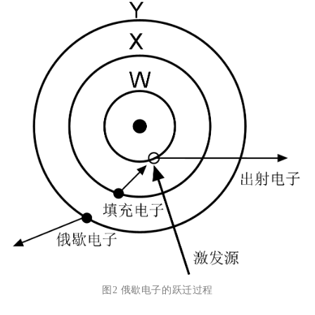
图2 俄歇电子的跃迁过程