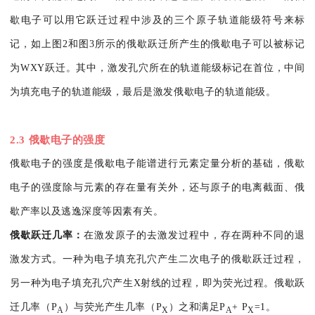
歇电子可以用它跃迁过程中涉及的三个原子轨道能级符号来标
记，如上图2和图3所示的俄歇跃迁所产生的俄歇电子可以被标记
为WXY跃迁。其中，激发孔穴所在的轨道能级标记在首位，中间
为填充电子的轨道能级，最后是激发俄歇电子的轨道能级。
2.3 俄歇电子的强度
俄歇电子的强度是俄歇电子能谱进行元素定量分析的基础，俄歇
电子的强度除与元素的存在量有关外，还与原子的电离截面、俄
歇产率以及逃逸深度等因素有关。
俄歇跃迁几率：
在激发原子的去激发过程中，存在两种不同的退
激发方式。一种为电子填充孔穴产生二次电子的俄歇跃迁过程，
另一种为电子填充孔穴产生X射线的过程，即为荧光过程。俄歇跃
迁几率（P
）与荧光产生几率（P
）之和满足P
+ P
=1。
A
X
A
X