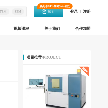
最高享18%加赠+4w积分
预存
登录
注册
TEM
SEM
视频课程
关于我们
合作加盟
项目推荐
/PROJECT