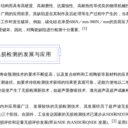
子结构而具有高硬度、高耐磨性、抗腐蚀性、高耐热性等优良的物理机械
分广阔的应用前景。其缺陷是在其制作及后处理等生产过程中产生的，当
在工作时发生破坏。例如，碳化硅在承受686N／mm-980N／mm的负荷应
[1]
可遭受破坏。因此，对陶瓷缺陷进行检测十分重要。
.无损检测的发展与应用
备寿命预测技术的要求不断提高，以及复合材料和工程陶瓷等新材料的应
检测途径。如要求传统检测技术获得的结果更直观可靠，还能方便地以二
些促使产生了无损检测新技术，如超声显微镜技术、激光超声及超声成象
内外应用最广泛、发展较快的无损检测技术。其发展经历了超声波无
NDE)三个阶段。在国外，工业发达国家的无损检测技术已逐步从NDI和NDT向
[2]
价和定量无损评价发展(即从NDE 向ANDE和QNDE 发展)。
采用