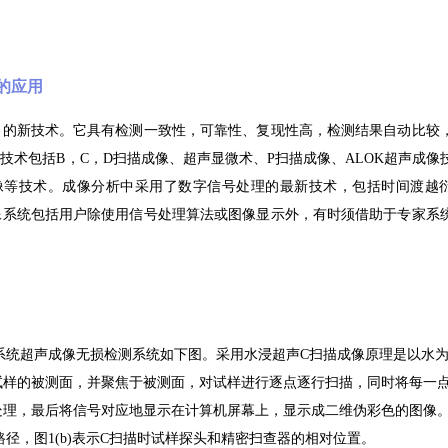
的应用
目的新技术。它具有检测一致性，可靠性、复现性高，检测结果自动比较
术包括B，C，D扫描成像、超声显微术、P扫描成像、ALOK超声成像
成像等技术。成像分析中采用了数字信号处理的最新技术，包括时间渡越
像系统包括用户除使用信号处理算法或图像显示外，有时须借助于专家系
系统超声成像无损检测系统如下图。采用水浸超声C扫描成像原理是以水
试样的被测面，并聚焦于被测面，对试样进行逐点逐行扫描，同时将每一
处理，最后将信号对应地显示在计算机屏幕上，显示成二维伪彩色的图像
描路径，图1(b)表示C扫描时试样探头和精密扫查器的相对位置。