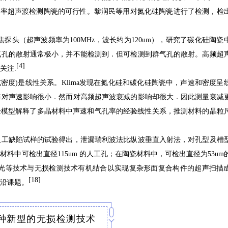
低频率超声渡检测陶瓷的可行性。黎润民等用对氮化硅陶瓷进行了检测，检
焦探头（超声波频率为100MHz，波长约为120um），研究了碳化硅陶瓷
气孔的散射通常极小，并不能检测到．但可检测到群气孔的散射。高频超
[4]
关注.
孔率(或密度)是线性关系。Klima发现在氮化硅和碳化硅陶瓷中，声速和密度呈
布对声速影响很小．然而对高频超声波衰减的影响却很大．因此测量衰减
经验模型解释了多晶材料中声速和气孔率的经验线性关系，推测材料的晶粒
和力学性能。
人工缺陷试样的试验得出，泄漏瑞利波法比纵波垂直入射法，对孔型及槽
料中可检出直径115um 的人工孔；在陶瓷材料中，可检出直径为53um
光等技术与无损检测技术有机结合以实现复杂形面复合构件的超声扫描
[18]
沿课题。
几种新型的无损检测技术