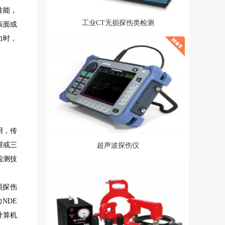
性能，
工业CT无损探伤类检测
表面或
力时，
用，传
维或三
超声波探伤仪
检测技
损探伤
NDE
计算机