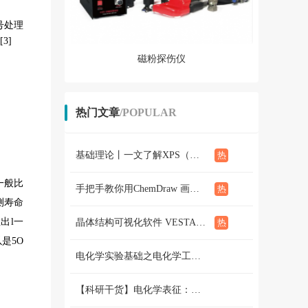
号处理
[3]
磁粉探伤仪
热门文章
/POPULAR
基础理论丨一文了解XPS（概念、定性定量分析、分析方法、谱线结构）
一般比
手把手教你用ChemDraw 画化学结构式：基础篇
测寿命
出l一
晶体结构可视化软件 VESTA使用教程（下篇）
是5O
电化学实验基础之电化学工作站篇 （二）三电极和两电极体系的搭建 和测试
【科研干货】电化学表征：循环伏安法详解（上）