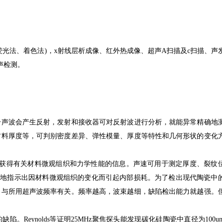
光法、着色法)，x射线层析成像、红外热成像、超声A扫描及c扫描、声
声检测。
分声波会产生反射，发射和接收器可对反射波进行分析，就能异常精确地
材料厚度等，可判别密度差异、弹性模量、厚度等特性和几何形状的变化
来获得有关材料微观组织和力学性能的信息。声速可用于测定厚度、裂纹
敏地指示出因材料微观组织的变化而引起内部损耗。为了检出现代陶瓷中
力与所用超声波频率有关。频率越高，波束越细，缺陷检出能力就越强。
。Reynolds等证明25MHz聚焦探头能发现碳化硅陶瓷中直径为100u