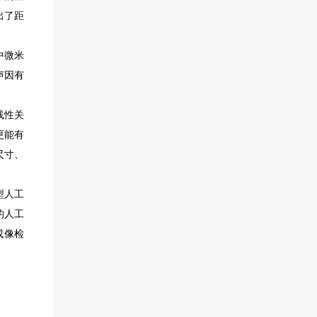
出了距
中微米
声因有
线性关
更能有
尺寸、
型人工
的人工
成像检