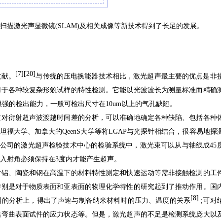
描激光声显微镜(SLAM)及相关成像等新技术得到了长足的发展。
[7][20]
文献。
与传统的压电换能器技术相比，激光超声最主要的优点是非
用于各种较复杂形貌试样的特性检测。它能以光波波长为测量标准而精确
强的检出能力，一般可检出尺寸在10um以上的气孔缺陷。
过对衍射超声波渡越时间差的分析，可以准确地确定各种缺陷、包括各种
坦福大学、加拿大的QeenS大学等将LGAP与光探针相结合，很容易地探
丁公司的激光超声检验技术中心的检验系统中，激光束可以从与轴线成45
入射角必须保持在3度内才能产生超声。
对铝、陶瓷和钢在高温下的材料特性测定和快速运动等需非接触检测的工
特别是对于物质表面和亚表面的物理化学特性的研究起到了推动作用。国
[8]
料的分析上，得出了声速与制备纳米材料时的压力、温度的关系
;可对
估弯曲表面试件的应力状态等。但是，激光超声的不足是检测系统庞大以