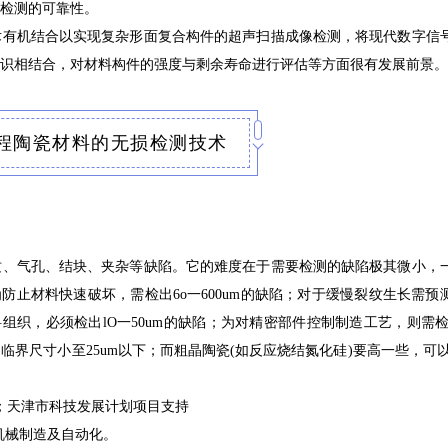
检测的可靠性。
术有机结合以实现复杂形面复合构件的超声扫描成像检测，将现代数字信
识相结合，对材料构件的强度与剩余寿命进行评估等方面很有发展前景。
工程陶瓷材料的无损检测技术
纹、气孔、结块、夹杂等缺陷。它的难度在于需要检测的缺陷极其微小，
防止材料快速破坏，需检出6o一600um的缺陷；对于缓慢裂纹生长需预
料组织，必须检出lO一50um的缺陷；为对精密部件控制制造工艺，则需检
的临界尺寸小至25um以下；而粗晶陶瓷(如反应烧结氮化硅)要高一些，可以
4）；天津市科技发展计划项目支持
为机械制造及自动化。