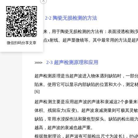
2·2 陶瓷无损检测的方法
>
>
>
>
近年来，用于陶瓷无损检测的方法有：表面浸透检测(荧
微焦点x射线、超声显微镜等。其中最常用的方法是超
微信扫码分享文章
2·3 超声检测原理和应用
>
>
>
>
超声检测原理是当超声波进入物体遇到缺陷时，一部
陷来。使用它可以显示内部缺陷的位置和大小，测定
[6]
超声检测主要是应用超声波的声速和衰减这2个参量
体积、残留应力(应变)。超声波衰减测量则可极其灵
缺陷，常用水浸探伤法和聚焦型探头。缺陷的检出能
越高，超声波的衰减也越严重。
根据散射理论，超声波有可能检出尺寸为波长1．8%的缺陷