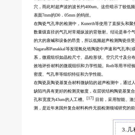
穴，而此时超声波的波长约400um。这些暗示了较
表面7mm的D0．05mm 的钨丝。
在陶瓷气孔率的检测中，Kunerth等使用了直探头和聚
数量级直径的气孔对常规纵波的背散射。结论是单个
的大的衰碱和设备的昂贵，所以低频超声检测陶瓷倍受
Nagara和Panakkal等发现氧化锆陶瓷中声速和气
系，微观组织如晶粒尺寸、晶粒形状、空穴尺寸及分
效地评价材料的微观组织和力学性能。Roth等用半
密度、气孔率等组织特征
在陶瓷及陶瓷基复合材料微缺陷的超声检测中，通过
缺陷均具有更好的检测灵敏度，在层状结构陶瓷基复合材
[17]
孔和宽度为43um的人工槽。
目前，采用智能、激
测，是近年来国外复合材料构件无损检测领域研究的前
3.