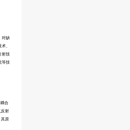
，对缺
技术、
衍射技
统等技
为耦合
点反射
。其原