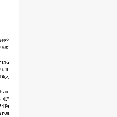
接触检
测量超
体缺陷
测到亚
度角入
件，而
内同济
纳米陶
及检测