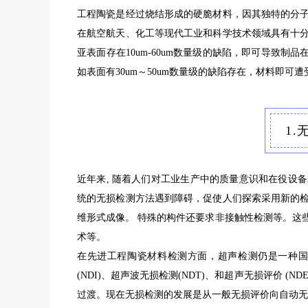
工程陶瓷是经过烧结形成的硬脆材料，因其独特的分
在航空航天、化工等现代工业和科学技术领域具有十
亚表面存在10um-60um数量级的缺陷，即可导致制品
如表面有30um～50um数量级的缺陷存在，材料即
1
近年来, 随着人们对工业生产中的质量意识和在役设
统的无损检测方法遇到障碍，促使人们探索采用新的
维形式成像。 特殊的构件还要求非接触性检测等。这
术等。
在先进工程陶瓷材料检测方面，超声检测仍是一种国
(NDI)、超声波无损检测(NDT)、和超声无损评价 (
过渡。现在无损检测的发展是从一般无损评价向自动无损评