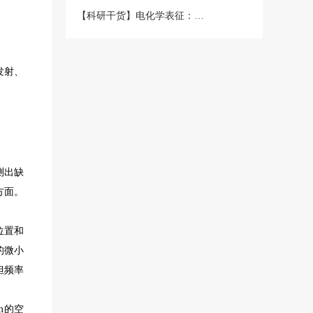
【科研干货】电化学表征：循环伏安法详解（下）
发射、
测出缺
方面。
位置和
的微小
但频率
m的空