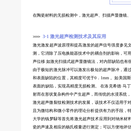
在陶瓷材料的无损检测中，激光超声、扫描声显微镜、扫
3·1 激光超声检测技术及其应用
>
>
>
>
激光激发超声波原理和提高激发的超声信号强度参见
测，它消除了压电换能器技术中的耦合剂的影响，可
声位移.如激光扫描式超声显微镜法，对内部缺陷也有很
由于极短的激光脉冲可以激发出极短的超声脉冲，通
和表面缺陷的位置，其精度可优于0．1mm 。如美国斯
表面的缺陷，实现高精度无损检测。 在洛克希德·马
射而在形状复杂构件中产生超声，而传统的水浸系统，
激光超声微裂纹检测技术的发展，该技术不仅适用于
且为微结构和微小零件的理论分析提供有力的手段，
大学的钱梦騄等首先将激光超声技术应用到对纳米材
瓷的声速及相应的杨氏模量进行测定；可以方便地评