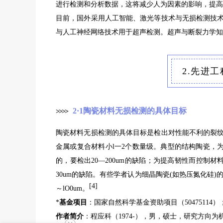
进行检测和分析数据，这将减少人为因素的影响，提高
目前，国外采用人工智能、激光等技术与无损检测技
与人工神经网络技术用于超声检测。超声与断裂力学知
2.先进
2·1陶瓷材料无损检测的具体目标
>
>
>
>
陶瓷材料无损检测的具体目标是检出对性能不利的裂
金属或复合材料小l一2个数量级。典型的结构陶瓷，为
的，要检出20—200um的缺陷；为提高韧性而控制材
30um的缺陷。有些学者认为细晶陶瓷(如热压氮化硅)
[4]
～lO0um。
*
基金项目
：国家自然科学基金资助项目（5047511
作者简介
：程应科（1974-），男，硕士，研究方向