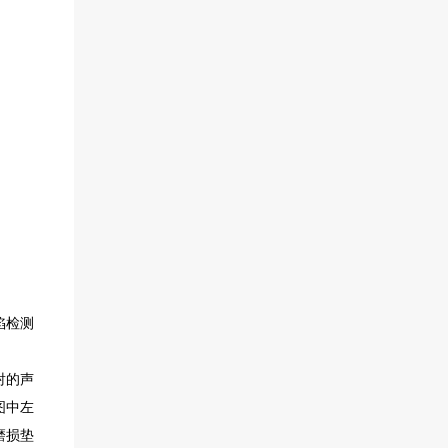
陷检测
射的声
图中左
磨损垫