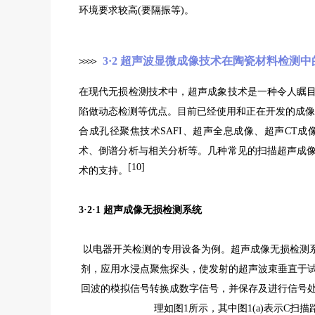
环境要求较高(要隔振等)。
3·2 超声波显微成像技术在陶瓷材料检测中
>
>
>
>
在现代无损检测技术中，超声成象技术是一种令人瞩
陷做动态检测等优点。目前已经使用和正在开发的成像技
合成孔径聚焦技术SAFI、超声全息成像、超声CT
术、倒谱分析与相关分析等。几种常见的扫描超声成
[10]
术的支持。
3·2·1 超声成像无损检测系统
以电器开关检测的专用设备为例。超声成像无损检测
剂，应用水浸点聚焦探头，使发射的超声波束垂直于
回波的模拟信号转换成数字信号，并保存及进行信号
理如图1所示，其中图1(a)表示C扫