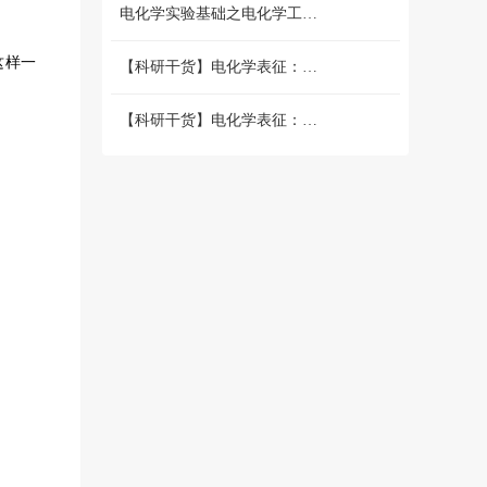
电化学实验基础之电化学工作站篇 （二）三电极和两电极体系的搭建 和测试
这样一
【科研干货】电化学表征：循环伏安法详解（上）
【科研干货】电化学表征：循环伏安法详解（下）