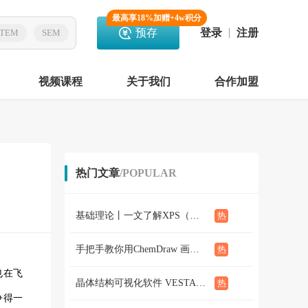
最高享18%加赠+4w积分
预存
登录
注册
TEM
SEM
视频课程
关于我们
合作加盟
热门文章
/POPULAR
基础理论丨一文了解XPS（概念、定性定量分析、分析方法、谱线结构）
手把手教你用ChemDraw 画化学结构式：基础篇
也在飞
晶体结构可视化软件 VESTA使用教程（下篇）
争得一