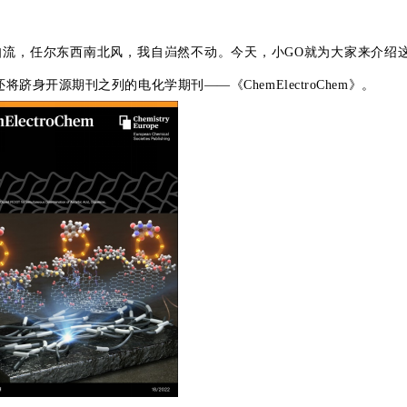
流，任尔东西南北风，我自岿然不动。今天，小GO就为大家来介绍
跻身开源期刊之列的电化学期刊——《ChemElectroChem》。