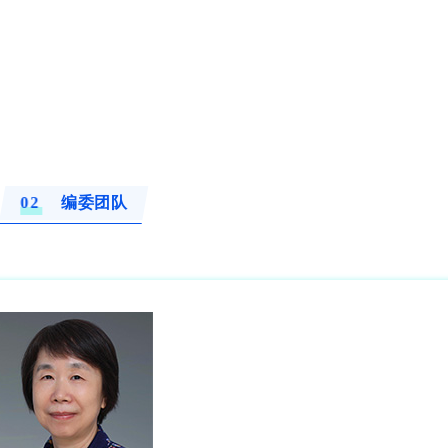
0
2
编委团队