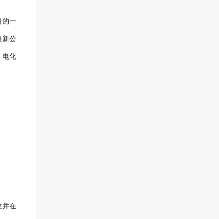
目的一
最新公
，电化
。
收并在