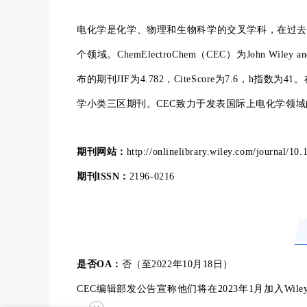
电化学是化学、物理和生物科学的交叉学科，在过去
个领域。ChemElectroChem（CEC）为John Wiley 
布的期刊JIF为4.782，CiteScore为7.6，h
学小类三区期刊。CEC致力于发表国际上电化学领
期刊网站：
http://onlinelibrary.wiley.com/journal/1
期刊
I
SSN
：
2196-0216
是否
O
A
：
否（至2022年10月18日）
CEC编辑部发公告宣称他们将在2023年1月加入Wil