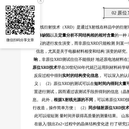
0
2
原位X
X射线衍射技术（XRD）是通过X射线在样品中的衍射
晶体缺陷
以及
定量分析不同结构相的相对含量
的一种
微信扫码分享文章
反应的进行发生演变，而非原位XRD只能检测 到某
信息，尤其是关于电极材料相变和结构 演变的研究
响
，非原位XRD测试往往不能很好 地还原电池材料
原位
XRD
技术
早在20世纪60年代就已运用到材料科学
反应过程中得到
实时的结构变化信息
， 可以深入的
义； （2）原位XRD的测试可以在
短时间内得到大量
置进行测试，因而通过该测试手段所得到的信息（晶胞
息。 此外，
根据
X
射线光源的不同
，可以将原位XRD技
行改造，操作简单方便； （2）
同步辐射原位
XRD
技
此可以缩短测 量时间并获得高质量的测量结果。 山东大学
在嵌入/脱出Zn2+过程中的晶体结构变化进 行了研究[2