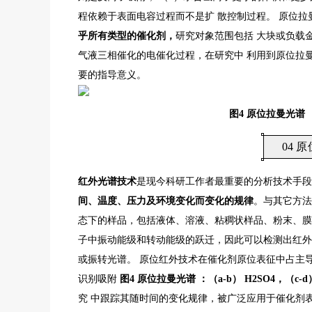
程依赖于表面电容过程而不是扩 散控制过程。 原位
乎所有类型的催化剂，
研究对象范围包括 大块或负载
气液三相催化的电催化过程，在研究中 利用到原位拉
要的指导意义。
图
4
原位拉曼光谱 
0
4
原
红外光谱技术
是现今科研工作者最重要的分析技术手段
间、温度、压力及环境变化而变化的规律
。与其它方法
态下的样品，包括液体、溶液、粘稠状样品、粉末、膜
子中振动能级和转动能级的跃迁，因此可以检测出红外
或振转光谱。 原位红外技术在催化剂原位表征中占主
识别吸附
图
4
原位拉曼光谱 ：（
a-b
）
H
2
SO
4
，（
c-d
究 中跟踪其随时间的变化规律，被广泛应用于催化剂