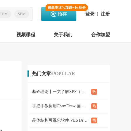
最高享18%加赠+4w积分
预存
登录
注册
TEM
SEM
视频课程
关于我们
合作加盟
热门文章
/POPULAR
基础理论丨一文了解XPS（概念、定性定量分析、分析方法、谱线结构）
手把手教你用ChemDraw 画化学结构式：基础篇
晶体结构可视化软件 VESTA使用教程（下篇）