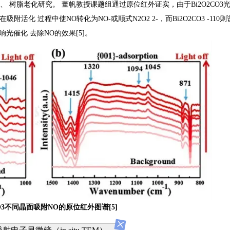
树脂老化研究。 董帆教授课题组通过原位红外证实，由于Bi2O2CO3
01在吸附活化 过程中使NO转化为NO-或顺式N2O2 2-，而Bi2O2CO3 -110
光催化 去除NO的效果[5]。
O
3
不同晶面吸附
NO
的原位红外图谱
[5]
×