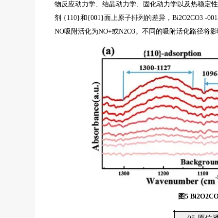
物反应动力学、结晶动力学、固化动力学以及热稳定性、 
剂 {110}和{001}面上原子排列的差异，Bi2O2CO3 -0
NO吸附活化为NO+或N2O3。不同的吸附活化路径将影响
图
5 Bi
2
O
2
C