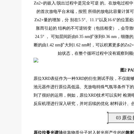
Zn2+的嵌入/脱出过程中是完全可逆 的。在放电过程中，
的首次放电平台末端，按照 所得的放电比容量计算可知大约有
Zn2+量的增加，分 别在5.5°、11.1°以及16.6
胀而引起的 结构的不可逆转变（包括相变），会导致电
24.5° ， 可知层间距由0.35 nm扩张到0.36
断的由1.42 nm扩大到1.62 nm时，可以积累更多的Z
始状态，在整个循环过程中没有观察到额外的
图
2 PA
原位XRD表征作为一种XRD的衍生测试手段，不仅能
池元器件进行原位高低温、充放电特殊气氛等条件下的
到了很好的运用，例如，原位XRD技术可以实时 检
反应机理进行深入研究，并对后续的优化 材料设计、
0
3
原位拉
原位拉曼光谱法
依靠物质分子对入射光所产生的的
散射