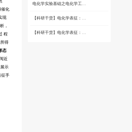
然
电化学实验基础之电化学工作站篇 （二）三电极和两电极体系的搭建 和测试
解催化
实现
【科研干货】电化学表征：循环伏安法详解（上）
分析，
【科研干货】电化学表征：循环伏安法详解（下）
 程
，所得
形态
阅近
1展示
表征手