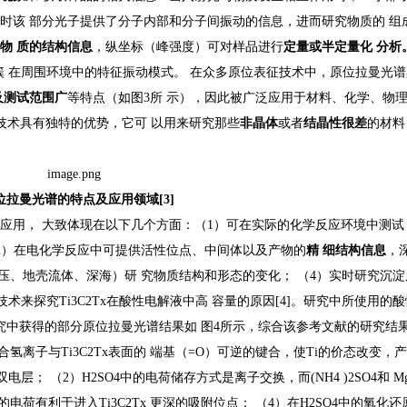
时该 部分光子提供了分子内部和分子间振动的信息，进而研究物质的 组
断物
质的结构信息
，纵坐标（峰强度）可对样品进行
定量或半定量化
分析
子簇 在周围环境中的特征振动模式。 在众多原位表征技术中，原位拉曼光
及测试范围广
等特点（如图3所 示），因此被广泛应用于材料、化学、物
曼技术具有独特的优势，它可 以用来研究那些
非晶体
或者
结晶性很差
的材料
位拉曼光谱的特点及应用领域
[3]
应用， 大致体现在以下几个方面：（1）可在实际的化学反应环境中测试
（2）在电化学反应中可提供活性位点、中间体以及产物的
精
细结构信息
，
压、地壳流体、深海）研 究物质结构和形态的变化； （4）实时研究沉淀
技术来探究Ti3C2Tx在酸性电解液中高 容量的原因[4]。研究中所使用的
SO4 。研究中获得的部分原位拉曼光谱结果如 图4所示，综合该参考文献的研究结
合氢离子与Ti3C2Tx表面的 端基（=O）可逆的键合，使Ti的价态改变，
双电层； （2）H2SO4中的电荷储存方式是离子交换，而(NH4 )2SO4和 Mg
荷有利于进入Ti3C2Tx 更深的吸附位点； （4）在H2SO4中的氧化还