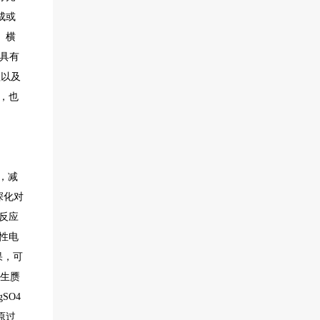
成或
。
横
谱具有
理以及
，也
，减
深化对
反应
酸性电
果，可
产生赝
SO4
原过