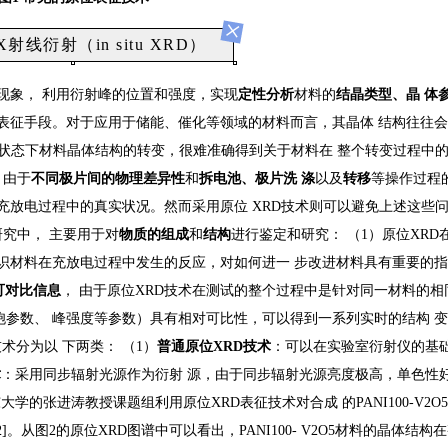
×
射线衍射（in situ XRD）
现象， 利用衍射峰的位置和强度，实现
定性分析
材料的
结晶类型、晶
体
 表征手段。对于应用于储能、催化等领域的材料而言，其晶体 结构往往
一状态下材料晶体结构的转变，很难准确得到关于材料在 整个转变过程中
。由于
不同极片间的物理差异性
和
拆电池、极片洗
涤
以及
转移
等操作过程
在充放电过程中的真实状况。然而采用原位 XRD技术则可以避免上述这些
研究中， 主要用于对
物质的组成
和
结构
进行鉴定和研究： （1）原位XRD
认识材料在充放电过程中发生的反应，对如何进一 步改进材料具有重要的
可对比信息
， 由于原位XRD技术在测试的整个过程中是针对同一材料的相
参数、 峰强度等参数）具有相对可比性，可以得到一系列实时的结构 
术分为以 下两类： （1）
普通原位
XRD
技术
：可以在实验室衍射仪的基
术
：采用同步辐射光源作为衍射 源，由于同步辐射光源亮度极高，单色性
的张进涛教授课题组利用原位XRD表征技术对合成 的PANI100-V2O
]。从图2的原位XRD图谱中可以看出，PANI100- V2O5材料的晶体结构