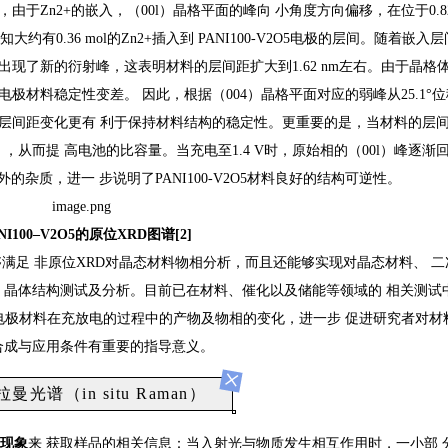
由于Zn2+的嵌入，（00l）晶格平面的峰向 小角度方向偏移，在位于0.82
0.36 mol的Zn2+插入到 PANI100-V2O5电极的层间。随着嵌入
°的位置处出现了新的衍射峰，这表明材料的层间距扩大到1.62 nm左右。由于晶格
极材料稳定性变差。 因此，根据（004）晶格平面对应的弱峰从25.1°
 nm，细微的层间距变化更有 利于保持材料结构的稳定性。更重要的是，当材料的层
n2+ ，从而提 高电池的比容量。当充电至1.4 V时，原始相的（00l）峰逐渐
杂质，进一 步说明了PANI100-V2O5材料良好的结构可逆性。
NI100–V
2
O
5
的原位
XRD
图谱
[2]
够满足 非原位XRD对晶态材料物相分析，而且还能够实现对晶态材料、 二
 晶体结构测试及分析。目前已在材料、催化以及储能等领域的 相关测试
测电极材料在充放电的过程中的产物及物相的变化，进一步 促进研究者对材
合成与应用条件有重要的指导意义。
×
曼光谱（in situ Raman）
现象
来 获取样品的相关信息：当入射光与物质发生相互作用时，一小部 