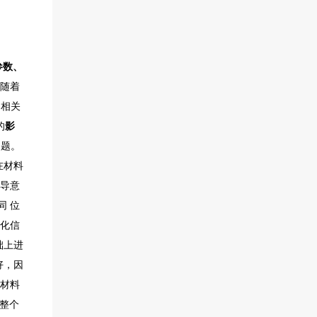
参数、
会随着
的相关
的
影
问题。
在材料
指导意
同 位
变化信
础上进
好，因
5材料
在整个