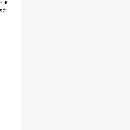
光催化
则诱导