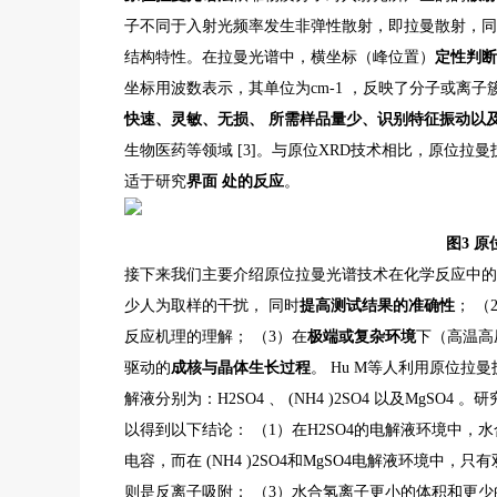
子不同于入射光频率发生非弹性散射，即拉曼散射，同
结构特性。在拉曼光谱中，横坐标（峰位置）
定性判
坐标用波数表示，其单位为cm-1 ，反映了分子或离
快速、灵敏、无损、
所需样品量少、识别特征振动以
生物医药等领域 [3]。与原位XRD技术相比，原位拉
适于研究
界面
处的反应
。
图
3
原
接下来我们主要介绍原位拉曼光谱技术在化学反应中的
少人为取样的干扰， 同时
提高测试结果的准确性
； 
反应机理的理解； （3）在
极端或复杂环境
下（高温高
驱动的
成核与晶体生长过程
。 Hu M等人利用原位拉曼
解液分别为：H2SO4 、 (NH4 )2SO4 以及Mg
以得到以下结论： （1）在H2SO4的电解液环境中，水
电容，而在 (NH4 )2SO4和MgSO4电解液环境中，只有
则是反离子吸附； （3）水合氢离子更小的体积和更少的电