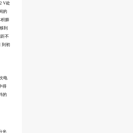
 V处
层间的
体积膨
位移到
间距不
回 到初
次电
中得
料的
分光