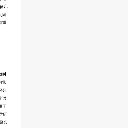
征几
到固
有重
随时
何状
起分
光谱
用于
学研
聚合