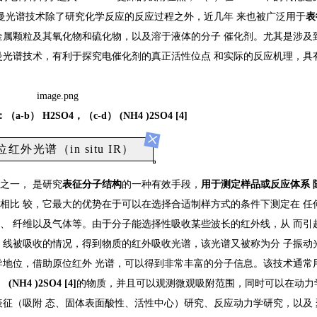
拉曼光谱技术除了研究化学反应的反应过程之外，近几年 来也被广泛用于
表
金属颗粒及其氧化物和硫化物，以及溶于液体的分子 催化剂。尤其是涉及
曼光谱技术，有利于探究电催化剂的真正活性位点 和实际的反应机理，具
：（
a-b
）
H
2
SO
4
，（
c-d
）
(NH
4
)
2
SO
4 [4]
×
位红外光谱（in situ IR）
之一， 是研究
表征分子结构
的一种有效手段，
用于测定样品或反应体系
相比 较，它最大的优势在于可以在选择合适制样方式的条件下测定在 任
、 纤维以及气体等。由于分子能选择性吸收某些波长的红外线，从 而引
 线被吸收的情况，得到物质的红外吸收光谱，该光谱又被称为分 子振动
导地位，借助原位红外 光谱，可以得到非常丰富的分子信息。该技术通常
）
(NH
4
)
2
SO
4 [4]
的物质，并且可以观测微观吸附范围，同时可以在动力
表征（吸附 态、固体表面酸性、活性中心）研究、反应动力学研究，以及 