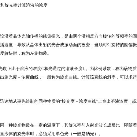
度和旋光率计算溶液的浓度
设沿着晶体光轴传播的线偏振光，是由两个沿相反方向旋转的等频率的圆
播速度，导致从晶体出射的光合成振动面的改变，当顺时针旋转的圆偏振
度较快时，称为左旋物质。
光度正比于溶液的浓度C和光通过的溶液长度L。为比例系数，称为该物质
出旋光度－浓度曲线，一般称为旋光曲线。计算该直线的斜率，可以求得
迅速地从事先绘制的同种物质的“旋光度－浓度曲线”上查出溶液浓度，或
同一种旋光物质在一定的温度下，其旋光率与入射光波长成反比，即随着
量液体的旋光率时，必须采用单色光（一般是钠光）。