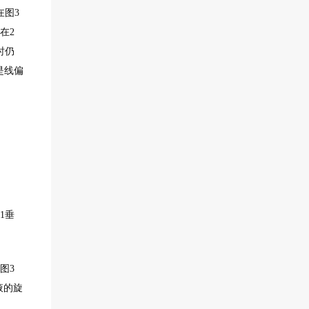
在图3
在2
时仍
是线偏
1垂
。
图3
液的旋