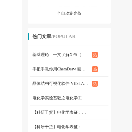
全自动旋光仪
热门文章
/POPULAR
基础理论丨一文了解XPS（概念、定性定量分析、分析方法、谱线结构）
手把手教你用ChemDraw 画化学结构式：基础篇
晶体结构可视化软件 VESTA使用教程（下篇）
电化学实验基础之电化学工作站篇 （二）三电极和两电极体系的搭建 和测试
【科研干货】电化学表征：循环伏安法详解（上）
【科研干货】电化学表征：循环伏安法详解（下）