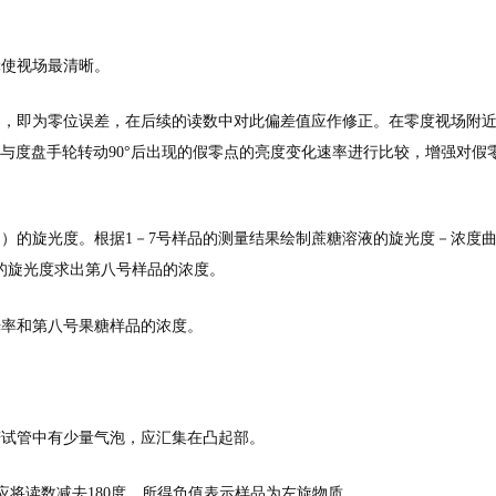
轮使视场最清晰。
为零，即为零位误差，在后续的读数中对此偏差值应作修正。在零度视场附
与度盘手轮转动90°后出现的假零点的亮度变化速率进行比较，增强对假
已知）的旋光度。根据1－7号样品的测量结果绘制蔗糖溶液的旋光度－浓度
的旋光度求出第八号样品的浓度。
旋光率和第八号果糖样品的浓度。
若试管中有少量气泡，应汇集在凸起部。
质，应将读数减去180度，所得负值表示样品为左旋物质。