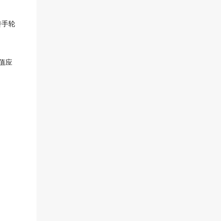
转手轮
值应