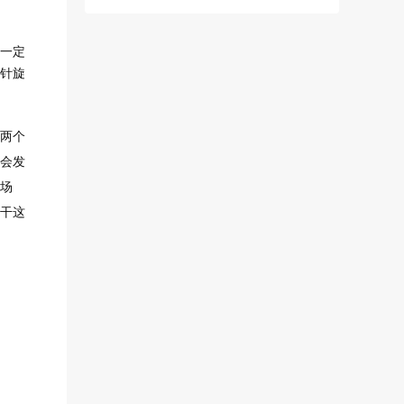
一定
针旋
两个
会发
场
干这