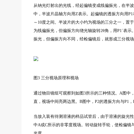
从钠光灯射出的光线，经起偏镜变成线偏振光，在半波
中，半波片晶轴方向用Z表示。起偏镜的透振方向用P1
～10度之间。半波片的大小约为视场的三分之一，置
为线偏振光，但偏振方向绕光轴旋转2θ角，用P1ˊ表
振光，但偏振方向不同，经检偏镜后，就形成三分视场
图3 三分视场原理和视场
通过物目镜组可观察到如图3所示的三种情况。A图中，P
直，视场中间亮两边黑。B图中，P2的透振方向与P1
当放入装有待测溶液的样品试管后，由于溶液的旋光性
中A或C所示的非零度视场。转动旋转手轮，使检偏镜
光度。