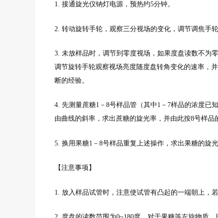
1. 接通旋光仪钠灯电源，预热约5分钟。
2. 转动旋转手轮，观察三分视场的变化，调节调焦手
3. 未放样品时，调节到零度视场，如果度盘读数不
调节旋转手轮观察视场亮度随度盘转角变化的速率，并
断的经验。
4. 先测量蔗糖1－8号样品管（其中1－7样品的浓度
由曲线的斜率，求出蔗糖的旋光率，并由此按8号样品
5. 换用果糖1－8号样品重复上述操作，求出果糖的
【注意事项】
1. 放入样品试管时，注意使试管有凸起的一端朝上，
2. 度盘的读数范围为0~180度，对于果糖等左旋物