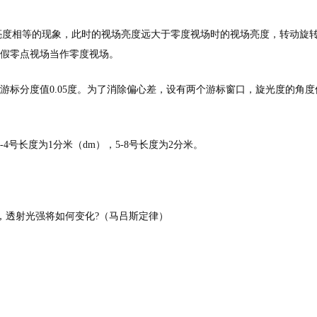
场亮度相等的现象，此时的视场亮度远大于零度视场时的视场亮度，转动旋
假零点视场当作零度视场。
游标分度值0.05度。为了消除偏心差，设有两个游标窗口，旋光度的角度
4号长度为1分米（dm），5-8号长度为2分米。
时，透射光强将如何变化?（马吕斯定律）