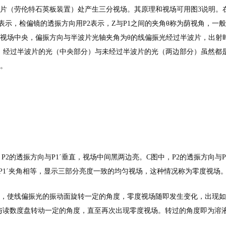
片（劳伦特石英板装置）处产生三分视场。其原理和视场可用图3说明。
表示，检偏镜的透振方向用P2表示，Z与P1之间的夹角θ称为荫视角，一般
于视场中央，偏振方向与半波片光轴夹角为θ的线偏振光经过半波片，出射
示。经过半波片的光（中央部分）与未经过半波片的光（两边部分）虽然都
。
2的透振方向与P1ˊ垂直，视场中间黑两边亮。C图中，P2的透振方向与P
，P1ˊ夹角相等，显示三部分亮度一致的均匀视场，这种情况称为零度视场
，使线偏振光的振动面旋转一定的角度，零度视场随即发生变化，出现如
与读数度盘转动一定的角度，直至再次出现零度视场。转过的角度即为溶