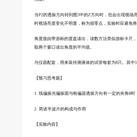
当P2的透振方向转到图3中的Z方向时，也会出现视
时视场亮度变化不明显，称为假零点，实验时应避免将
角度值由带游标的度盘读出，读数方法类似游标卡尺，
取两个窗口读出角度的平均值。
与仪器配套，用来装待测液体的试管每套为8只。其中1-
【预习思考题】
1. 线偏振光偏振面与检偏器透振方向有一定的夹角θ
2. 简述半波片的构成与作用
【实验内容】