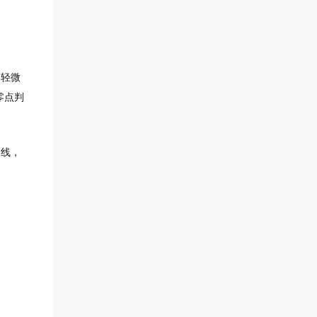
近轻微
零点判
曲线，