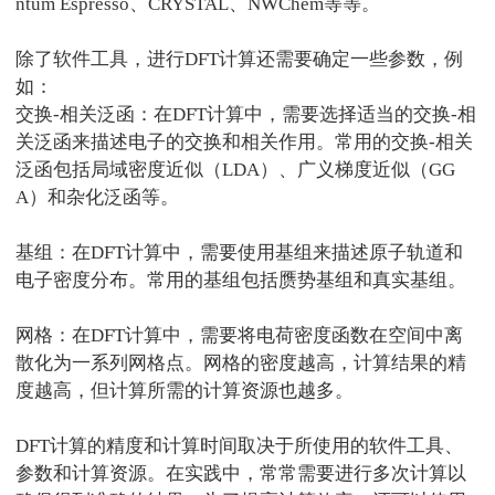
ntum Espresso
、
CRYSTAL
、
NWChem
等等。
除了软件工具，进行
DFT
计算还需要确定一些参数，例
如：
交换
-
相关泛函：在
DFT
计算中，需要选择适当的交换
-
相
关泛函来描述电子的交换和相关作用。常用的交换
-
相关
泛函包括局域密度近似（
LDA
）、广义梯度近似（
GG
A
）和杂化泛函等。
基组：在
DFT
计算中，需要使用基组来描述原子轨道和
电子密度分布。常用的基组包括赝势基组和真实基组。
网格：在
DFT
计算中，需要将电荷密度函数在空间中离
散化为一系列网格点。网格的密度越高，计算结果的精
度越高，但计算所需的计算资源也越多。
DFT
计算的精度和计算时间取决于所使用的软件工具、
参数和计算资源。在实践中，常常需要进行多次计算以