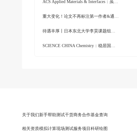
ACS Applied Materials & Interfaces：虽贵为1区期刊，但发文量大，对国人友好，值得试试！
重大变化！论文不再标注第一作者&通讯作者
待遇丰厚丨日本东北大学李昊课题组诚招特聘助理教授/博士后(材料计算或机器学习方向)
SCIENCE CHINA Chemistry：稳居国产化学期刊第一梯队！
关于我们
新手帮助
测试干货
商务合作
基金查询
相关资质
模拟计算
现场测试
服务项目
科研绘图