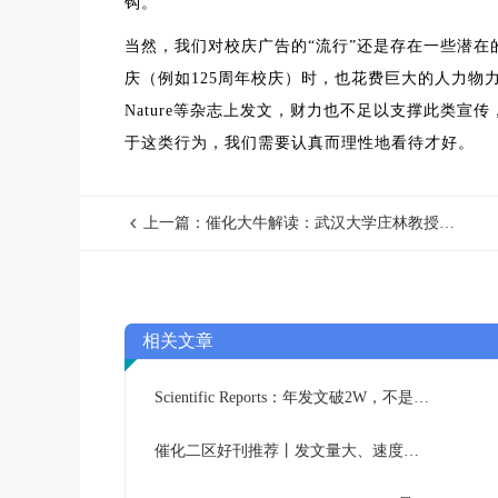
钩。
当然，我们对校庆广告的“流行”还是存在一些潜在
庆（例如125周年校庆）时，也花费巨大的人力
Nature等杂志上发文，财力也不足以支撑此类宣
于这类行为，我们需要认真而理性地看待才好。
上一篇：催化大牛解读：武汉大学庄林教授——专注于燃料电池与电催化
相关文章
Scientific Reports：年发文破2W，不是预警期刊啦，快来看看！
催化二区好刊推荐丨发文量大、速度快、对国人友好！