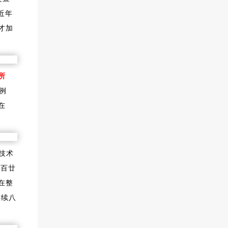
近年
才加
所
例
在
学技术
年百廿
在整
连续八