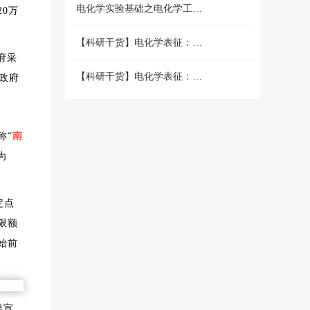
电化学实验基础之电化学工作站篇 （二）三电极和两电极体系的搭建 和测试
20万
【科研干货】电化学表征：循环伏安法详解（上）
府采
【科研干货】电化学表征：循环伏安法详解（下）
年政府
称“
南
为
定点
限额
始前
类宣