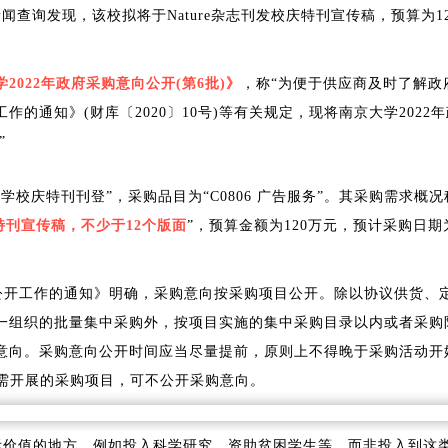
闻查询发现，该校拟将于Nature杂志刊发校庆特刊宣传稿，预算为1
2022年政府采购意向公开(第6批)》
，称“为便于供应商及时了解政
的通知》(财库〔2020〕10号)等有关规定，现将南京大学2022
”
校庆特刊刊登”，采购品目为“C0806 广告服务”。其采购需求概况
校庆特刊宣传稿，不少于12个版面
”，预算金额为120万元，预计采购日期
向公开工作的通知》明确，采购意向按采购项目公开。除以协议供货、
一组织的批量集中采购外，按项目实施的集中采购目录以内或者采购
意向。采购意向公开时间应当尽量提前，原则上不得晚于采购活动开
急需开展的采购项目，可不公开采购意向。
实际价值的地方，例如投入科学研究、资助贫困学生等，而非投入到这