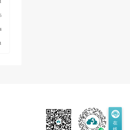
1
5
4
1
在
线