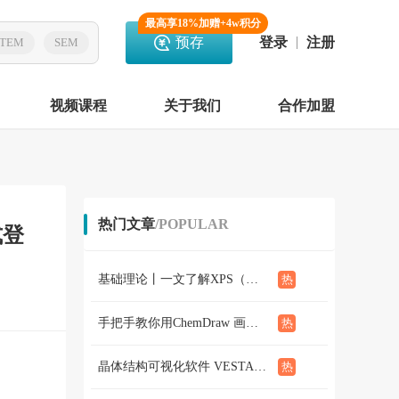
最高享18%加赠+4w积分
预存
登录
注册
TEM
SEM
视频课程
关于我们
合作加盟
热门文章
/POPULAR
式登
基础理论丨一文了解XPS（概念、定性定量分析、分析方法、谱线结构）
手把手教你用ChemDraw 画化学结构式：基础篇
晶体结构可视化软件 VESTA使用教程（下篇）