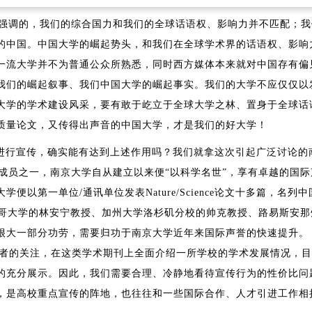
习时强调的，我们的综合国力和我们的全球话语权、影响力并不匹配；
的中国。中国大学的崛起势头，和我们在全球学术界的话语权、影响
一流大学并不为普通公众所熟悉，同时西方媒体本来就对中国存有偏
我们的崛起叙事、我们中国大学的崛起事实。我们的大学不应仅仅以
大学的学术建设风采，要有敢于屹立于全球大学之林、置身于全球话
质量论文，又传得出声音的中国大学，才是我们的好大学！
志上进行宣传，确实能有达到上述作用吗？我们就拿这次引起广泛讨论的
成员之一，南京大学自从建立以来便“以科学名世”，享有卓越的国际
以第一单位/通讯单位发表Nature/Science论文十多篇，名列中
加哥大学的林安宁教授、加州大学洛杉矶分校的帅克教授、路易斯安那
很大一部分功劳，需要归功于南京大学近年来国际声誉的快速提升。
广大学者的关注，在这类学术期刊上全面介绍一所学校的学术发展情况，
的充分展示。因此，我们需要合理、冷静地看待宣传行为的性价比问
，是高校重点宣传的阵地，也往往和一些国际合作、人才引进工作相