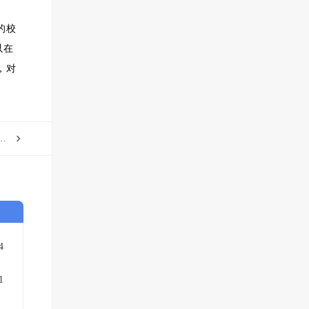
的校
以在
，对
】2021水系电池重大研究进展总结
4
1