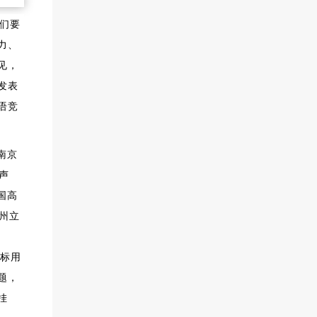
我们要
力、
见，
发表
语竞
南京
声
国高
州立
目标用
题，
挂