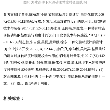
图10 海水条件下水泥砂浆粘度时变曲线[6]
参考文献[1]童刚,陈丽君,冷健.旋转式粘度计综述[J].自动化博览,200
7,(01):68-70.[2]杨斌,程杰,李国芳.浅谈旋转粘度计的使用[J].现代制造
技术与装备,2014,(02):52+58.[3]郑永真,王路艳,陈红岩.一种带有粘温
转换功能的新型旋转粘度计的设计[J].仪表技术与传感器,2012,(11):59
-60+63.[4]胡志胜,朱自猛,吴桐,龚婵媛,徐东.一种化验粘度计的设计
[J].企业技术开发,2017,(04):62-64.[5]何飞飞,李劲松,吴鸿宾.粘温曲线
的建立对旋转粘度计现场校准作用的探讨[J].计量学报,2017,(S1):142-
145.[6]熊俊成,郑春雨,刘勇,李鹏,田伟权,王倩.海水环境下水泥浆液粘
度时变特性试验研究[J].硅酸盐通报,2020,(07):2059-2064.说明： (1)
封面图来源于崔利利的《 一种新型电化学-质谱联用系统的研制》一
文。 (2) 图2、图3来源于网络。
相关标签：