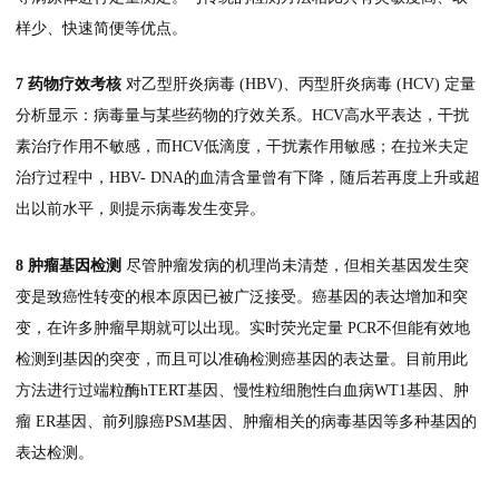
样少、快速简便等优点。
7 药物疗效考核
对乙型肝炎病毒 (HBV)、丙型肝炎病毒 (HCV) 定量
分析显示：病毒量与某些药物的疗效关系。HCV高水平表达，干扰
素治疗作用不敏感，而HCV低滴度，干扰素作用敏感；在拉米夫定
治疗过程中，HBV- DNA的血清含量曾有下降，随后若再度上升或超
出以前水平，则提示病毒发生变异。
8 肿瘤基因检测
尽管肿瘤发病的机理尚未清楚，但相关基因发生突
变是致癌性转变的根本原因已被广泛接受。癌基因的表达增加和突
变，在许多肿瘤早期就可以出现。实时荧光定量 PCR不但能有效地
检测到基因的突变，而且可以准确检测癌基因的表达量。目前用此
方法进行过端粒酶hTERT基因、慢性粒细胞性白血病WT1基因、肿
瘤 ER基因、前列腺癌PSM基因、肿瘤相关的病毒基因等多种基因的
表达检测。