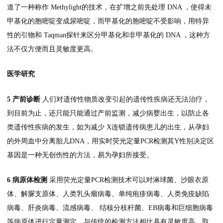
道了一种称作 Methylight的技术，在扩增之前先处理 DNA ，使得未
甲基化的胞嘧啶变成尿嘧啶，而甲基化的胞嘧啶不受影响，用特异
性的引物和 Taqman探针来区分甲基化和非甲基化的 DNA ，这种方
法不仅方便而且灵敏度更高。
医学研究
5 产前诊断
人们对遗传性物质改变引起的遗传性疾病还无法治疗，
到目前为止，还只能只能通过产前监测，减少病婴出生，以防止各
类遗传性疾病的发生，如为减少 X连锁遗传病患儿的出生，从孕妇
的外周血中分离胎儿DNA，用实时荧光定量PCR检测其Y性别决定区
基因是一种无创伤性的方法，易为孕妇所接受。
6 病原体检测
采用荧光定量PCR检测技术可以对淋球菌、沙眼衣原
体、解脲支原体、人类乳头瘤病毒、单纯疱疹病毒、人类免疫缺陷
病毒、肝炎病毒、流感病毒、 结核分枝杆菌、EB病毒和巨细胞病毒
等病原体进行定量测定。与传统的检测方法相比具有灵敏度高、取