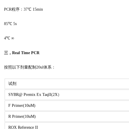
PCR程序：37℃ 15min
85℃ 5s
4℃ ∞
三，Real Time PCR
按照以下剂量配制20ul体系：
试剂
SYBR@ Premix Ex TaqII(2X）
F Primer(10uM)
R Primer(10uM)
ROX Reference II