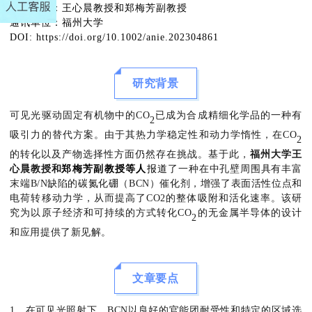
通讯作者：王心晨教授和郑梅芳副教授
通讯单位：福州大学
DOI: https://doi.org/10.1002/anie.202304861
研究背景
可见光驱动固定有机物中的CO
已成为合成精细化学品的一种有
2
吸引力的替代方案。由于其热力学稳定性和动力学惰性，在CO
2
的转化以及产物选择性方面仍然存在挑战。基于此，
福州大学王
心晨教授和
郑梅芳副教授等人
报道
了一种在中孔壁周围具有丰富
末端B/N缺陷的碳氮化硼（BCN）催化剂，增强了表面活性位点和
电荷转移动力学，从而提高了CO2的整体吸附和活化速率。该研
究为以原子经济和可持续的方式转化CO
的无金属半导体的设计
2
和应用提供了新见解。
文章要点
1、在可见光照射下，BCN以良好的官能团耐受性和特定的区域选