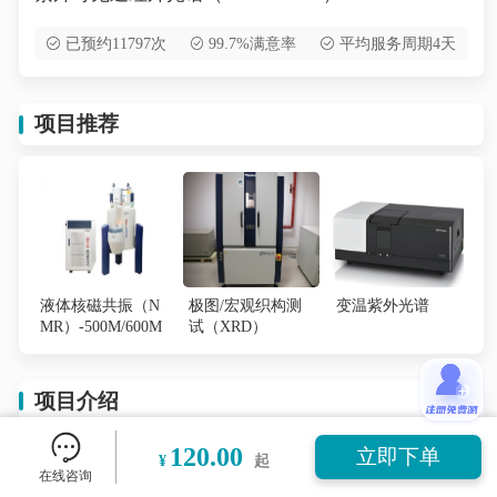
已预约11797次
99.7%满意率
平均服务周期4天
项目推荐
液体核磁共振（N
极图/宏观织构测
变温紫外光谱
MR）-500M/600M
试（XRD）
项目介绍
120.00
立即下单
¥
起
紫外可见近红外光谱是利用
物质中的分子或基团，吸收
在线咨询
了入射的紫外可见光能量，产生具有特征性的带状光谱，
从而