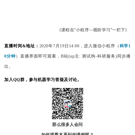
干货直播！分子模拟能解决哪些问题，在自己的研究领域如
何应用？
审稿人视角｜催化计算这么玩才能发顶刊
点击观看以上课程回放
(课程在“小程序--视听学习”一栏下)
直播时间
&
地址：
2020年7月19日14:00，进入微信小程序（
科学
1
0
分钟
）直播界面即可观看，B站(up主: 测试狗-科研服务)同步播
出。
加入
QQ
群，参与机器学习答疑及讨论。
那么很多人会问
如何观看本系列的课程呢？