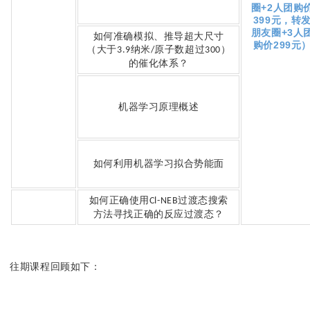
圈+2人团购
399元，转
朋友圈+3人
如何准确模拟、推导超大尺寸
购价299元
（大于
纳米
原子数超过
）
3.9
/
300
的催化体系？
机器学习原理概述
如何利用机器学习拟合势能面
如何正确使用
过渡态搜索
Cl-NEB
方法寻找正确的反应过渡态？
往期课程回顾如下：
免费！电催化系列理论课程，
肖建平研究员分享如何用理论
计算合理设计催化剂