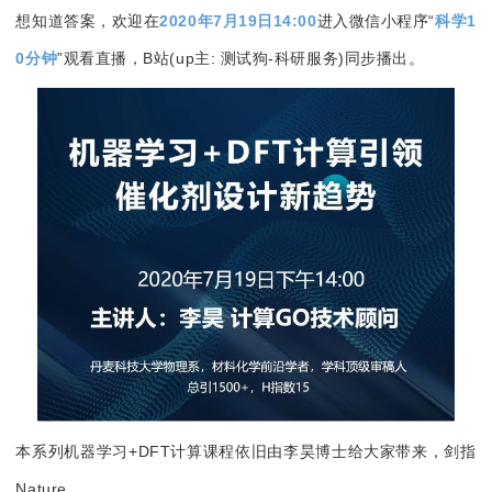
想知道答案，欢迎在
2020年7月19日14:00
进入微信小程序“
科学1
0分钟
”观看直播，B站(up主: 测试狗-科研服务)同步播出
。
本系列机器学习+DFT计算课程依旧由李昊博士给大家带来，剑指
N
ature
。