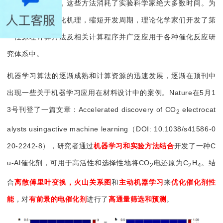
化学原理开发法，这些方法消耗了实验科学家绝大多数时间。
为
了进一步解释催化机理，缩短开
发周期，理论化学家们开发了第
一性原理计算方法及相关计算程序并广泛应用于各种催化反应研
究体系中。
机器学习算法的逐渐成熟和计算资源的迅速发展，逐渐在顶刊中
出现一些关于机器学习应用在材料设计中的案例。
Nature在5月1
3号刊登了一篇文章：Accelerated discovery of CO
electrocat
2
alysts usingactive machine learning（DOI: 10.1038/s41586-0
20-2242-8），
研究者通过
机器学习和实验方法结合
开发了一种C
u-Al催化剂，可用于高活性和选择性地将CO
电还原为C
H
。结
2
2
4
合
离散傅里叶变换，火山关系图
和
主动机器学习
来
优化催化剂性
能
，对
有
前景的电催化剂
进行了
高通量筛选和预测
。